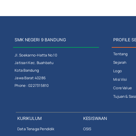
SMK NEGERI 9 BANDUNG
PROFILE S
Tentang
Jl. Soekarno-Hatta No.10
Sejarah
Jatisari Kec. Buahbatu
Kota Bandung
Logo
Jawa Barat 40286
Misi Visi
Phone : 0227315810
Core Value
Tujuan & Sas
KURIKULUM
KESISWAAN
Data Tenaga Pendidik
OSIS