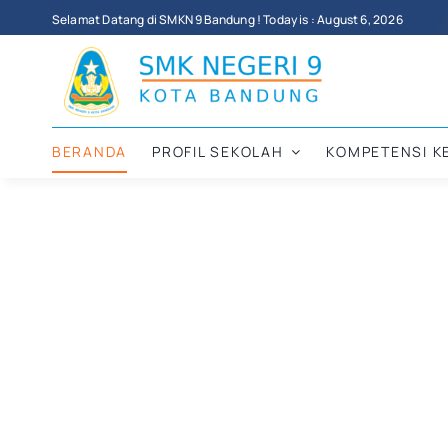
Skip
Selamat Datang di SMKN 9 Bandung ! Today is : August 6, 2026
to
content
BERANDA
PROFIL SEKOLAH
KOMPETENSI K