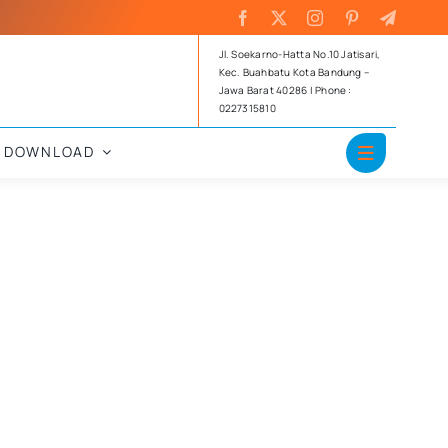
Jl. Soekarno-Hatta No.10 Jatisari,
Kec. Buahbatu Kota Bandung –
Jawa Barat 40286 | Phone :
0227315810
DOWNLOAD