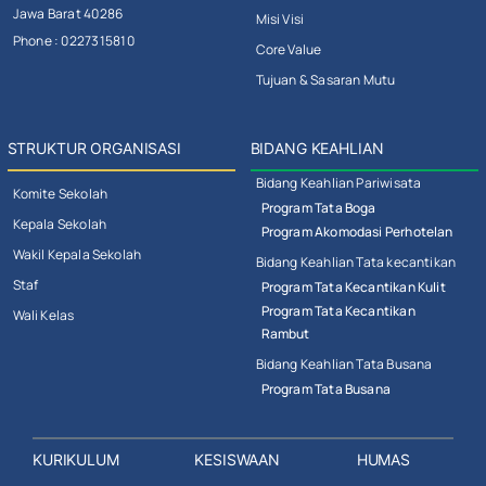
Jawa Barat 40286
Misi Visi
Phone : 0227315810
Core Value
Tujuan & Sasaran Mutu
STRUKTUR ORGANISASI
BIDANG KEAHLIAN
Bidang Keahlian Pariwisata
Komite Sekolah
Program Tata Boga
Kepala Sekolah
Program Akomodasi Perhotelan
Wakil Kepala Sekolah
Bidang Keahlian Tata kecantikan
Staf
Program Tata Kecantikan Kulit
Program Tata Kecantikan
Wali Kelas
Rambut
Bidang Keahlian Tata Busana
Program Tata Busana
KURIKULUM
KESISWAAN
HUMAS