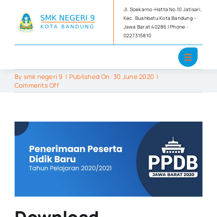
Skip
Jl. Soekarno-Hatta No.10 Jatisari,
to
Kec. Buahbatu Kota Bandung –
Jawa Barat 40286 | Phone :
content
0227315810
By
smk negeri 9
|
Published On: 30 June 2020
|
on
Comments Off
PPDB
2020