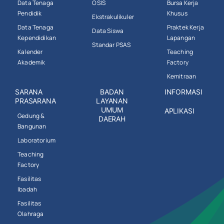
Data Tenaga
OSIS
Bursa Kerja
Pendidik
Khusus
Ekstrakulikuler
Data Tenaga
Praktek Kerja
Data Siswa
Kependidikan
Lapangan
Standar PSAS
Kalender
Teaching
Akademik
Factory
Kemitraan
SARANA
BADAN
INFORMASI
PRASARANA
LAYANAN
UMUM
APLIKASI
Gedung &
DAERAH
Bangunan
Laboratorium
Teaching
Factory
Fasilitas
Ibadah
Fasilitas
Olahraga