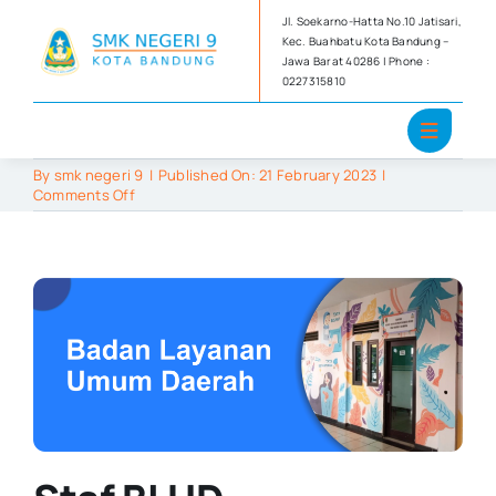
Skip
Jl. Soekarno-Hatta No.10 Jatisari,
to
Kec. Buahbatu Kota Bandung –
Jawa Barat 40286 | Phone :
content
0227315810
By
smk negeri 9
|
Published On: 21 February 2023
|
on
Comments Off
Badan
Layanan
Umum
Daerah
(BLUD)