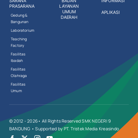
SARANA
BADAN
INFORMASI
PRASARANA
LAYANAN
UMUM
APLIKASI
Gedung &
DAERAH
Bangunan
Laboratorium
Teaching
Factory
Fasilitas
Ibadah
Fasilitas
Olahraga
Fasilitas
Umum
© 2012 - 2026• All Rights Reserved SMK NEGERI 9
BANDUNG • Supported by PT. Tristek Media Kreasindo