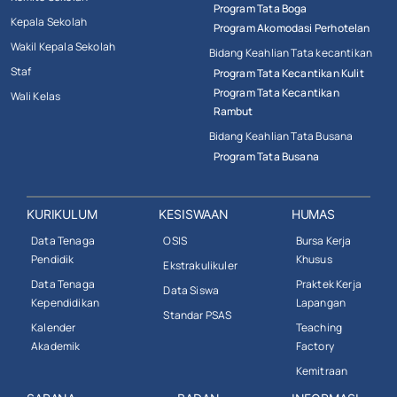
Program Tata Boga
Kepala Sekolah
Program Akomodasi Perhotelan
Wakil Kepala Sekolah
Bidang Keahlian Tata kecantikan
Staf
Program Tata Kecantikan Kulit
Program Tata Kecantikan
Wali Kelas
Rambut
Bidang Keahlian Tata Busana
Program Tata Busana
KURIKULUM
KESISWAAN
HUMAS
Data Tenaga
OSIS
Bursa Kerja
Pendidik
Khusus
Ekstrakulikuler
Data Tenaga
Praktek Kerja
Data Siswa
Kependidikan
Lapangan
Standar PSAS
Kalender
Teaching
Akademik
Factory
Kemitraan