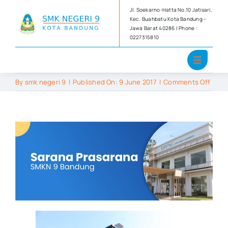
Skip
Jl. Soekarno-Hatta No.10 Jatisari,
to
Kec. Buahbatu Kota Bandung –
Jawa Barat 40286 | Phone :
content
0227315810
on
By
smk negeri 9
|
Published On: 9 June 2017
|
Comments Off
Sara
Prasa