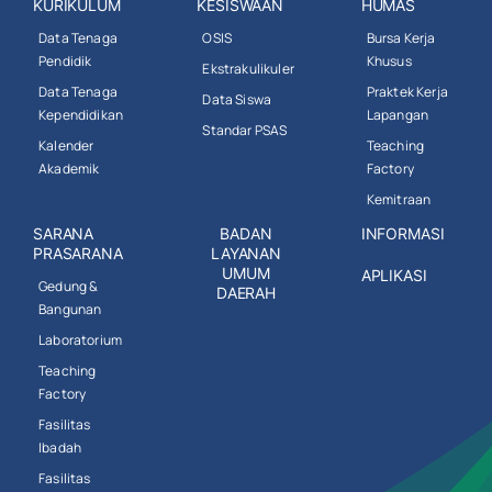
KURIKULUM
KESISWAAN
HUMAS
Data Tenaga
OSIS
Bursa Kerja
Pendidik
Khusus
Ekstrakulikuler
Data Tenaga
Praktek Kerja
Data Siswa
Kependidikan
Lapangan
Standar PSAS
Kalender
Teaching
Akademik
Factory
Kemitraan
SARANA
BADAN
INFORMASI
PRASARANA
LAYANAN
UMUM
APLIKASI
Gedung &
DAERAH
Bangunan
Laboratorium
Teaching
Factory
Fasilitas
Ibadah
Fasilitas