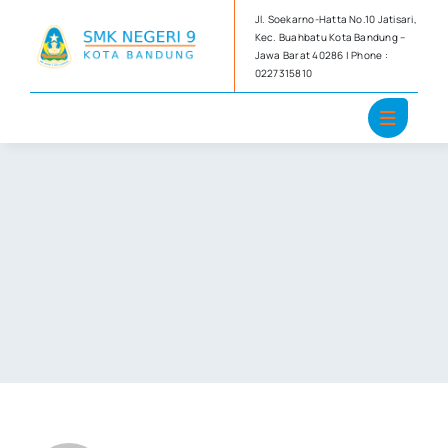
Skip
Jl. Soekarno-Hatta No.10 Jatisari,
to
Kec. Buahbatu Kota Bandung –
Jawa Barat 40286 | Phone :
content
0227315810