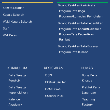
Bidang Keahlian Pariwisata
Komite Sekolah
Program Tata Boga
Kepala Sekolah
Program Akomodasi Perhotelan
Wakil Kepala Sekolah
Bidang Keahlian Tata kecantikan
Staf
Program Tata Kecantikan Kulit
Program Tata Kecantikan
Wali Kelas
Rambut
Bidang Keahlian Tata Busana
Program Tata Busana
KURIKULUM
KESISWAAN
HUMAS
Data Tenaga
OSIS
Bursa Kerja
Pendidik
Khusus
Ekstrakulikuler
Data Tenaga
Praktek Kerja
Data Siswa
Kependidikan
Lapangan
Standar PSAS
Kalender
Teaching
Akademik
Factory