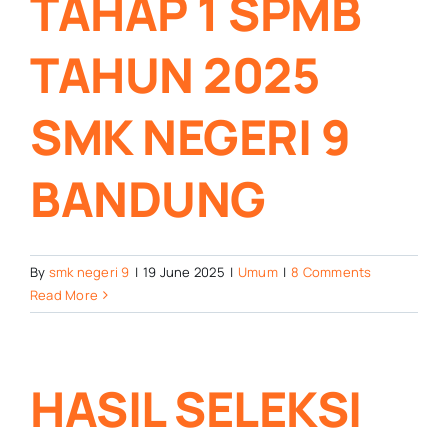
TAHAP 1 SPMB
TAHUN 2025
SMK NEGERI 9
BANDUNG
By
smk negeri 9
|
19 June 2025
|
Umum
|
8 Comments
Read More
HASIL SELEKSI