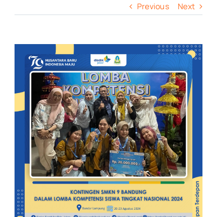
Previous
Next
View
Larger
Image