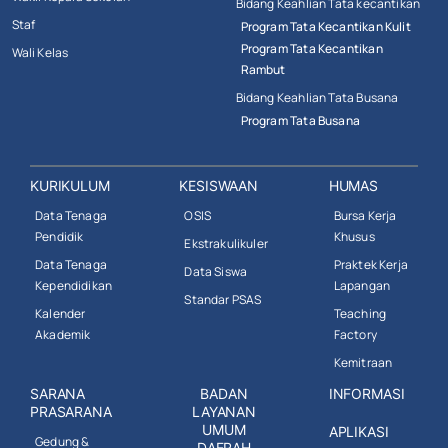
Bidang Keahlian Tata kecantikan
Staf
Program Tata Kecantikan Kulit
Program Tata Kecantikan
Wali Kelas
Rambut
Bidang Keahlian Tata Busana
Program Tata Busana
KURIKULUM
KESISWAAN
HUMAS
Data Tenaga
OSIS
Bursa Kerja
Pendidik
Khusus
Ekstrakulikuler
Data Tenaga
Praktek Kerja
Data Siswa
Kependidikan
Lapangan
Standar PSAS
Kalender
Teaching
Akademik
Factory
Kemitraan
SARANA
BADAN
INFORMASI
PRASARANA
LAYANAN
UMUM
APLIKASI
Gedung &
DAERAH