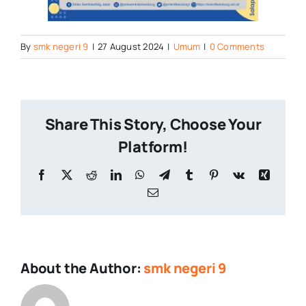
By
smk negeri 9
|
27 August 2024
|
Umum
|
0 Comments
Share This Story, Choose Your
Platform!
Facebook
X
Reddit
LinkedIn
WhatsApp
Telegram
Tumblr
Pinterest
Vk
Xing
Email
About the Author:
smk negeri 9