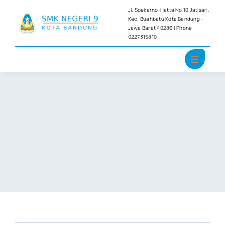
Skip
Jl. Soekarno-Hatta No.10 Jatisari,
to
Kec. Buahbatu Kota Bandung –
Jawa Barat 40286 | Phone :
content
0227315810