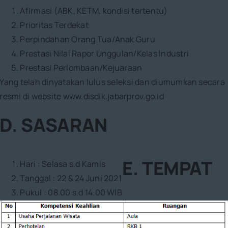
Afirmasi (ABK, KETM, kondisi tertentu)
Prioritas Terdekat
Perpindahan Orang Tua/Anak Guru
Prestasi Nilai Rapor Unggulan/Kelas Industri
Prestasi Perlombaan/Kejuaraan
Yang telah dinyatakan lulus seleksi dan diumumkan secara
resmi di website www.disdik.jabarprov.go.id
D. SASARAN
E. TEMPAT
Hari : Selasa s.d Kamis
Tanggal : 22 & 24 Juni 2021
Pukul : 08.00 s.d 14.00 WIB