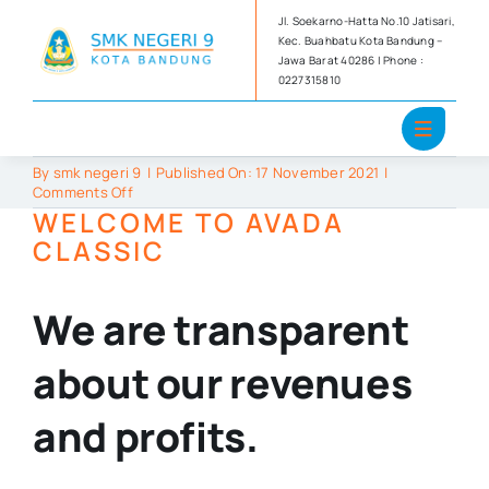
Skip
Jl. Soekarno-Hatta No.10 Jatisari,
to
Kec. Buahbatu Kota Bandung –
Jawa Barat 40286 | Phone :
content
0227315810
By
smk negeri 9
|
Published On: 17 November 2021
|
on
Comments Off
Earnings
WELCOME TO AVADA
CLASSIC
We are transparent
about our revenues
and profits.