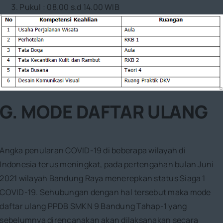
Pukul : 08.00 s.d 14.00 WIB
G. MODE DAFTAR ULANG
Angka penularan COVID-19 di beberapa wilayah di
Indonesia terus meningkat, pada pertengahan bulan Juni
2021 wilayah Bandung Raya menerepkan status Siaga 1
COVID-19. Sehubungan dengan hal tersebut maka mode
daftar ulang PPDB SMKN 9 Bandung Tahap-1 yang
sebelumnya direncanakan akan dilaksanakan secara