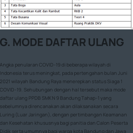
G. MODE DAFTAR ULANG
Angka penularan COVID-19 di beberapa wilayah di
Indonesia terus meningkat, pada pertengahan bulan Juni
2021 wilayah Bandung Raya menerepkan status Siaga 1
COVID-19. Sehubungan dengan hal tersebut maka mode
daftar ulang PPDB SMKN 9 Bandung Tahap-1 yang
sebelumnya direncanakan akan dilaksanakan secara
Luring (Luar Jaringan), dengan pertimbangan Keamanan
dan Kesehatan khususnya bagi panitia dan Calon Peserta
Didik serta umumnya bagi warga kota Bandung dan Jawa