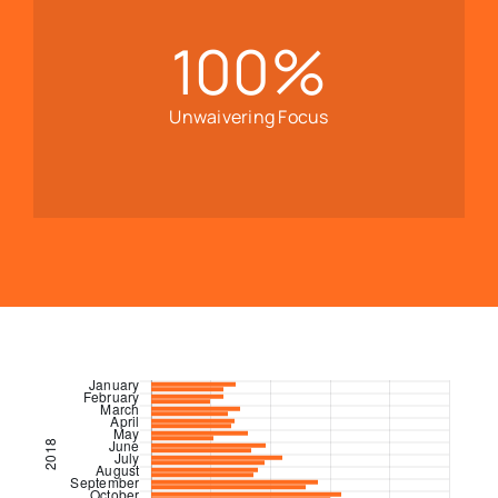
100
%
Unwaivering Focus