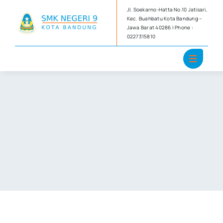
Skip
Jl. Soekarno-Hatta No.10 Jatisari,
to
Kec. Buahbatu Kota Bandung –
Jawa Barat 40286 | Phone :
content
0227315810
&