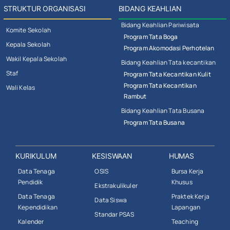
STRUKTUR ORGANISASI
BIDANG KEAHLIAN
Bidang Keahlian Pariwisata
Komite Sekolah
Program Tata Boga
Kepala Sekolah
Program Akomodasi Perhotelan
Wakil Kepala Sekolah
Bidang Keahlian Tata kecantikan
Staf
Program Tata Kecantikan Kulit
Program Tata Kecantikan
Wali Kelas
Rambut
Bidang Keahlian Tata Busana
Program Tata Busana
KURIKULUM
KESISWAAN
HUMAS
Data Tenaga
OSIS
Bursa Kerja
Pendidik
Khusus
Ekstrakulikuler
Data Tenaga
Praktek Kerja
Data Siswa
Kependidikan
Lapangan
Standar PSAS
Kalender
Teaching