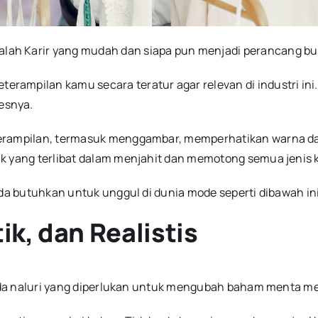
lah Karir yang mudah dan siapa pun menjadi perancang b
ampilan kamu secara teratur agar relevan di industri ini.
esnya.
terampilan, termasuk menggambar, memperhatikan warna d
k yang terlibat dalam menjahit dan memotong semua jenis k
nda butuhkan untuk unggul di dunia mode seperti dibawah ini
tik, dan Realistis
anda naluri yang diperlukan untuk mengubah baham menta me