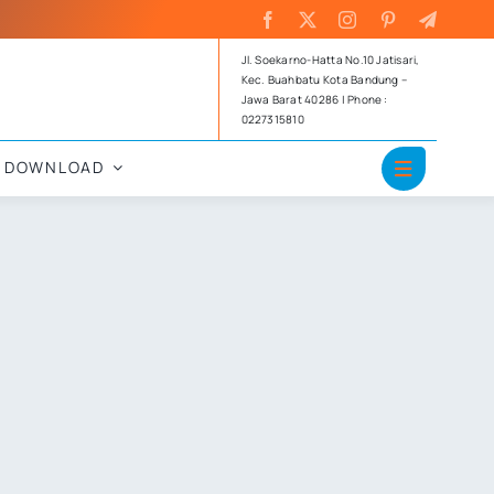
Jl. Soekarno-Hatta No.10 Jatisari,
Kec. Buahbatu Kota Bandung –
Jawa Barat 40286 | Phone :
0227315810
DOWNLOAD