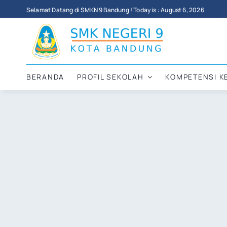
Skip
Selamat Datang di SMKN 9 Bandung ! Today is : August 6, 2026
to
content
BERANDA
PROFIL SEKOLAH
KOMPETENSI K