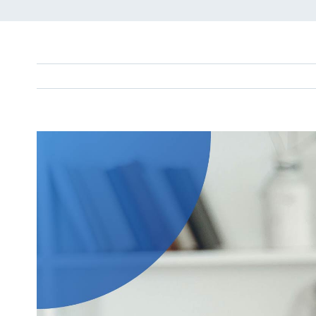
View
Larger
Image