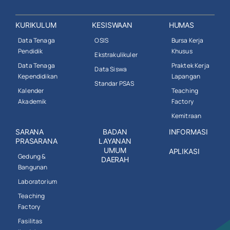
KURIKULUM
KESISWAAN
HUMAS
Data Tenaga
OSIS
Bursa Kerja
Pendidik
Khusus
Ekstrakulikuler
Data Tenaga
Praktek Kerja
Data Siswa
Kependidikan
Lapangan
Standar PSAS
Kalender
Teaching
Akademik
Factory
Kemitraan
SARANA
BADAN
INFORMASI
PRASARANA
LAYANAN
UMUM
APLIKASI
Gedung &
DAERAH
Bangunan
Laboratorium
Teaching
Factory
Fasilitas