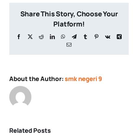
Share This Story, Choose Your
Platform!
Facebook
X
Reddit
LinkedIn
WhatsApp
Telegram
Tumblr
Pinterest
Vk
Xing
Email
About the Author:
smk negeri 9
Related Posts
Upacara
Demonstras