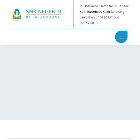
Skip
Jl. Soekarno-Hatta No.10 Jatisari,
to
Kec. Buahbatu Kota Bandung –
Jawa Barat 40286 | Phone :
content
0227315810