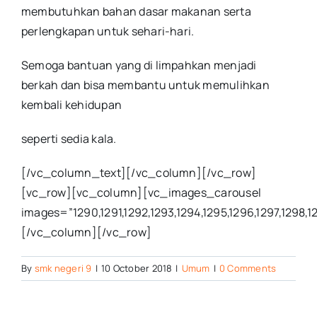
membutuhkan bahan dasar makanan serta
perlengkapan untuk sehari-hari.
Semoga bantuan yang di limpahkan menjadi
berkah dan bisa membantu untuk memulihkan
kembali kehidupan
seperti sedia kala.
[/vc_column_text][/vc_column][/vc_row]
[vc_row][vc_column][vc_images_carousel
images=”1290,1291,1292,1293,1294,1295,1296,1297,1298,12
[/vc_column][/vc_row]
By
smk negeri 9
|
10 October 2018
|
Umum
|
0 Comments