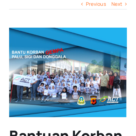
Previous
Next
View
Larger
Image
Bantuan Korban