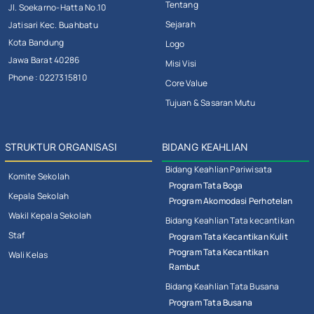
Tentang
Jl. Soekarno-Hatta No.10
Sejarah
Jatisari Kec. Buahbatu
Kota Bandung
Logo
Jawa Barat 40286
Misi Visi
Phone : 0227315810
Core Value
Tujuan & Sasaran Mutu
STRUKTUR ORGANISASI
BIDANG KEAHLIAN
Bidang Keahlian Pariwisata
Komite Sekolah
Program Tata Boga
Kepala Sekolah
Program Akomodasi Perhotelan
Wakil Kepala Sekolah
Bidang Keahlian Tata kecantikan
Staf
Program Tata Kecantikan Kulit
Program Tata Kecantikan
Wali Kelas
Rambut
Bidang Keahlian Tata Busana
Program Tata Busana