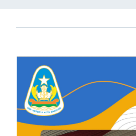
View
Larger
Image