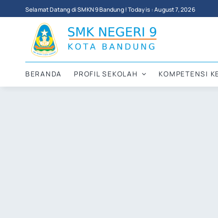
Skip
Selamat Datang di SMKN 9 Bandung ! Today is : August 7, 2026
to
content
BERANDA
PROFIL SEKOLAH
KOMPETENSI K