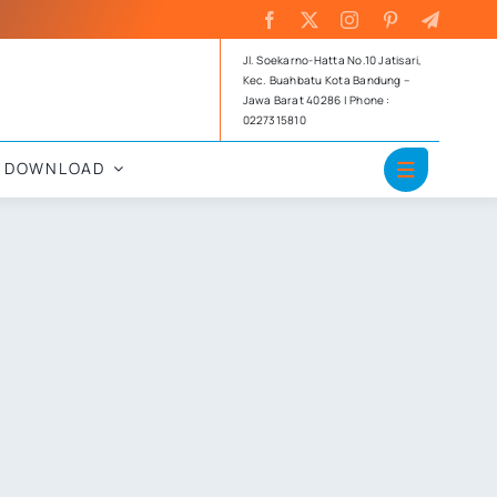
Jl. Soekarno-Hatta No.10 Jatisari,
Kec. Buahbatu Kota Bandung –
Jawa Barat 40286 | Phone :
0227315810
DOWNLOAD