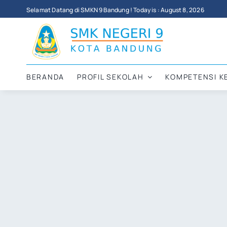
Skip
Selamat Datang di SMKN 9 Bandung ! Today is : August 8, 2026
to
content
BERANDA
PROFIL SEKOLAH
KOMPETENSI K