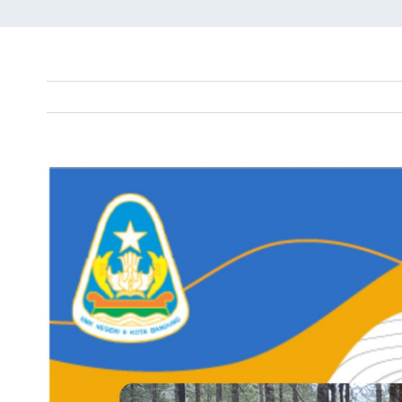
View
Larger
Image