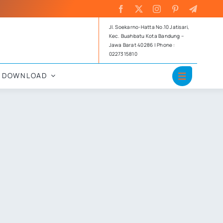
Jl. Soekarno-Hatta No.10 Jatisari,
Kec. Buahbatu Kota Bandung –
Jawa Barat 40286 | Phone :
0227315810
DOWNLOAD