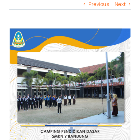
Previous
Next
View
Larger
Image