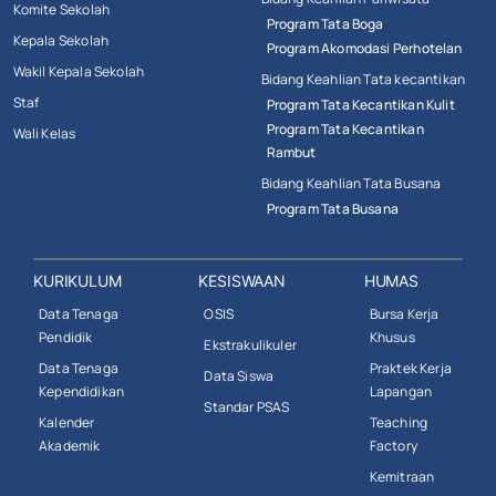
Komite Sekolah
Program Tata Boga
Kepala Sekolah
Program Akomodasi Perhotelan
Wakil Kepala Sekolah
Bidang Keahlian Tata kecantikan
Staf
Program Tata Kecantikan Kulit
Program Tata Kecantikan
Wali Kelas
Rambut
Bidang Keahlian Tata Busana
Program Tata Busana
KURIKULUM
KESISWAAN
HUMAS
Data Tenaga
OSIS
Bursa Kerja
Pendidik
Khusus
Ekstrakulikuler
Data Tenaga
Praktek Kerja
Data Siswa
Kependidikan
Lapangan
Standar PSAS
Kalender
Teaching
Akademik
Factory
Kemitraan