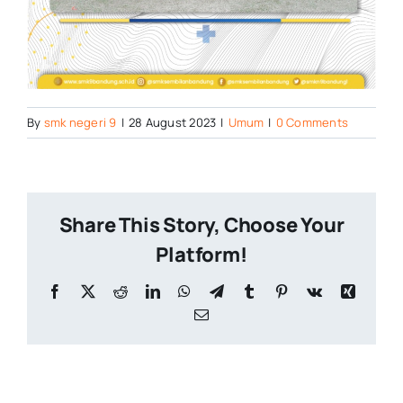
By
smk negeri 9
|
28 August 2023
|
Umum
|
0 Comments
Share This Story, Choose Your
Platform!
Facebook
X
Reddit
LinkedIn
WhatsApp
Telegram
Tumblr
Pinterest
Vk
Xing
Email