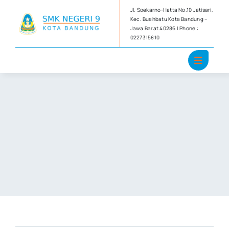
Skip
Jl. Soekarno-Hatta No.10 Jatisari,
to
Kec. Buahbatu Kota Bandung –
Jawa Barat 40286 | Phone :
content
0227315810