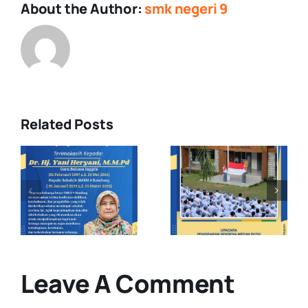
About the Author:
smk negeri 9
Related Posts
Upacara
Demonstras
Pengibaran
Ekstrakuriku
s
Bendera
di MPLS
Merah Putih
Pancawaluy
: Raih lah
Jawa Barat
Visi atau
Smkn 9
Cita-cita
Bandung
Leave A Comment
Masa Depan