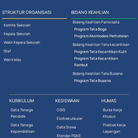
STRUKTUR ORGANISASI
BIDANG KEAHLIAN
Bidang Keahlian Pariwisata
Komite Sekolah
Program Tata Boga
Kepala Sekolah
Program Akomodasi Perhotelan
Wakil Kepala Sekolah
Bidang Keahlian Tata kecantikan
Staf
Program Tata Kecantikan Kulit
Program Tata Kecantikan
Wali Kelas
Rambut
Bidang Keahlian Tata Busana
Program Tata Busana
KURIKULUM
KESISWAAN
HUMAS
Data Tenaga
OSIS
Bursa Kerja
Pendidik
Khusus
Ekstrakulikuler
Data Tenaga
Praktek Kerja
Data Siswa
Kependidikan
Lapangan
Standar PSAS