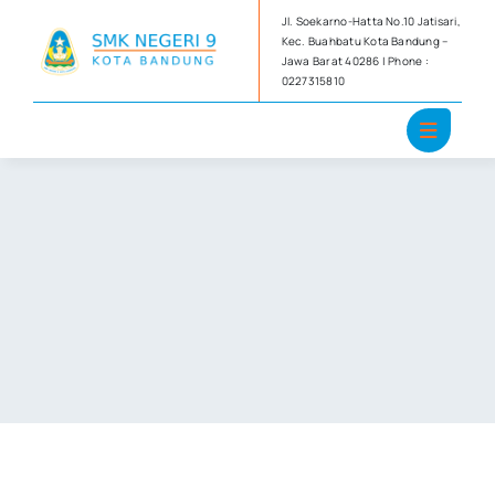
Skip
Jl. Soekarno-Hatta No.10 Jatisari,
to
Kec. Buahbatu Kota Bandung –
Jawa Barat 40286 | Phone :
content
0227315810