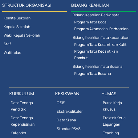
STRUKTUR ORGANISASI
BIDANG KEAHLIAN
Bidang Keahlian Pariwisata
Komite Sekolah
Program Tata Boga
Kepala Sekolah
Program Akomodasi Perhotelan
Wakil Kepala Sekolah
Bidang Keahlian Tata kecantikan
Staf
Program Tata Kecantikan Kulit
Program Tata Kecantikan
Wali Kelas
Rambut
Bidang Keahlian Tata Busana
Program Tata Busana
KURIKULUM
KESISWAAN
HUMAS
Data Tenaga
OSIS
Bursa Kerja
Pendidik
Khusus
Ekstrakulikuler
Data Tenaga
Praktek Kerja
Data Siswa
Kependidikan
Lapangan
Standar PSAS
Kalender
Teaching