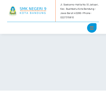
Skip
Jl. Soekarno-Hatta No.10 Jatisari,
to
Kec. Buahbatu Kota Bandung –
Jawa Barat 40286 | Phone :
content
0227315810