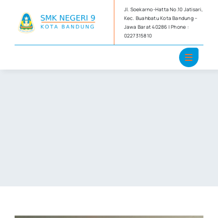
Skip
Jl. Soekarno-Hatta No.10 Jatisari,
to
Kec. Buahbatu Kota Bandung –
Jawa Barat 40286 | Phone :
content
0227315810