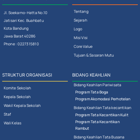
Tentang
Jl. Soekarno-Hatta No.10
Sejarah
Jatisari Kec. Buahbatu
Kota Bandung
Logo
Jawa Barat 40286
Misi Visi
Phone : 0227315810
Core Value
Tujuan & Sasaran Mutu
STRUKTUR ORGANISASI
BIDANG KEAHLIAN
Bidang Keahlian Pariwisata
Komite Sekolah
Program Tata Boga
Kepala Sekolah
Program Akomodasi Perhotelan
Wakil Kepala Sekolah
Bidang Keahlian Tata kecantikan
Staf
Program Tata Kecantikan Kulit
Program Tata Kecantikan
Wali Kelas
Rambut
Bidang Keahlian Tata Busana