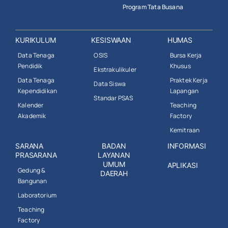
Program Tata Busana
KURIKULUM
KESISWAAN
HUMAS
Data Tenaga
OSIS
Bursa Kerja
Pendidik
Khusus
Ekstrakulikuler
Data Tenaga
Praktek Kerja
Data Siswa
Kependidikan
Lapangan
Standar PSAS
Kalender
Teaching
Akademik
Factory
Kemitraan
SARANA
BADAN
INFORMASI
PRASARANA
LAYANAN
UMUM
APLIKASI
Gedung &
DAERAH
Bangunan
Laboratorium
Teaching
Factory