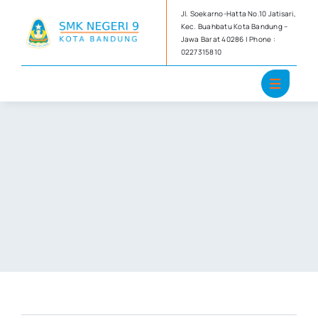
Skip
Jl. Soekarno-Hatta No.10 Jatisari,
to
Kec. Buahbatu Kota Bandung –
Jawa Barat 40286 | Phone :
content
0227315810