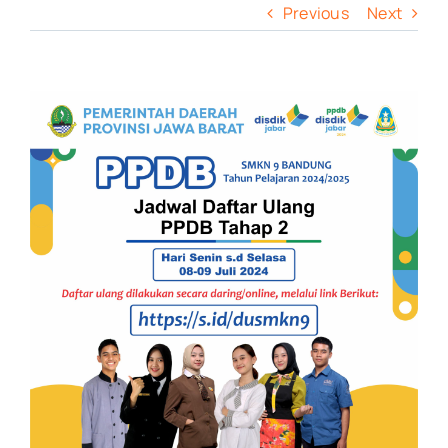
Previous
Next
View
Larger
Image