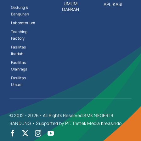
UMUM
APLIKASI
Gedung &
DAERAH
Bangunan
Laboratorium
Teaching
Factory
Fasilitas
Ibadah
Fasilitas
Olahraga
Fasilitas
Umum
© 2012 - 2026• All Rights Reserved SMK NEGERI 9
BANDUNG • Supported by PT. Tristek Media Kreasindo