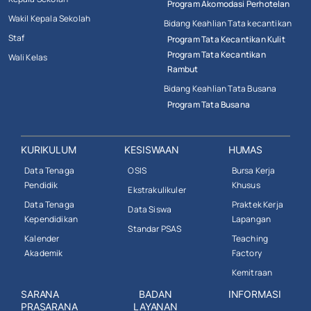
Program Akomodasi Perhotelan
Wakil Kepala Sekolah
Bidang Keahlian Tata kecantikan
Staf
Program Tata Kecantikan Kulit
Program Tata Kecantikan
Wali Kelas
Rambut
Bidang Keahlian Tata Busana
Program Tata Busana
KURIKULUM
KESISWAAN
HUMAS
Data Tenaga
OSIS
Bursa Kerja
Pendidik
Khusus
Ekstrakulikuler
Data Tenaga
Praktek Kerja
Data Siswa
Kependidikan
Lapangan
Standar PSAS
Kalender
Teaching
Akademik
Factory
Kemitraan
SARANA
BADAN
INFORMASI
PRASARANA
LAYANAN