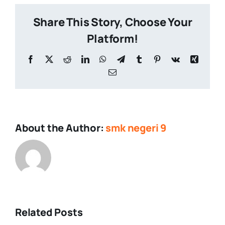
Share This Story, Choose Your
Platform!
Facebook
X
Reddit
LinkedIn
WhatsApp
Telegram
Tumblr
Pinterest
Vk
Xing
Email
About the Author:
smk negeri 9
Related Posts
Upacara
Demonstras