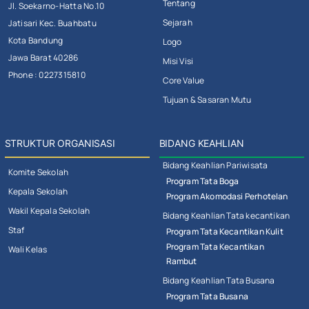
Tentang
Jl. Soekarno-Hatta No.10
Sejarah
Jatisari Kec. Buahbatu
Kota Bandung
Logo
Jawa Barat 40286
Misi Visi
Phone : 0227315810
Core Value
Tujuan & Sasaran Mutu
STRUKTUR ORGANISASI
BIDANG KEAHLIAN
Bidang Keahlian Pariwisata
Komite Sekolah
Program Tata Boga
Kepala Sekolah
Program Akomodasi Perhotelan
Wakil Kepala Sekolah
Bidang Keahlian Tata kecantikan
Staf
Program Tata Kecantikan Kulit
Program Tata Kecantikan
Wali Kelas
Rambut
Bidang Keahlian Tata Busana
Program Tata Busana