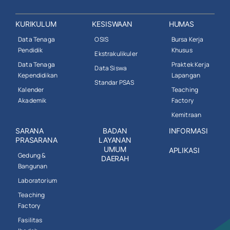
KURIKULUM
KESISWAAN
HUMAS
Data Tenaga
OSIS
Bursa Kerja
Pendidik
Khusus
Ekstrakulikuler
Data Tenaga
Praktek Kerja
Data Siswa
Kependidikan
Lapangan
Standar PSAS
Kalender
Teaching
Akademik
Factory
Kemitraan
SARANA
BADAN
INFORMASI
PRASARANA
LAYANAN
UMUM
APLIKASI
Gedung &
DAERAH
Bangunan
Laboratorium
Teaching
Factory
Fasilitas