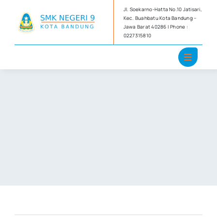
Skip
Jl. Soekarno-Hatta No.10 Jatisari,
to
Kec. Buahbatu Kota Bandung –
Jawa Barat 40286 | Phone :
content
0227315810