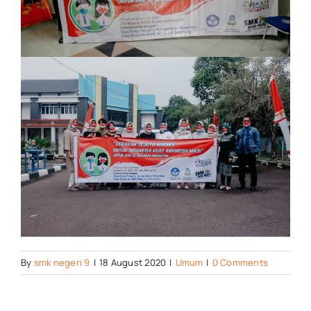
By
smk negeri 9
|
18 August 2020
|
Umum
|
0 Comments