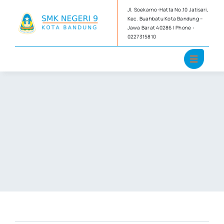
Skip
Jl. Soekarno-Hatta No.10 Jatisari,
to
Kec. Buahbatu Kota Bandung –
Jawa Barat 40286 | Phone :
content
0227315810