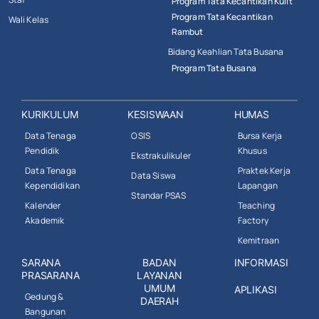
Program Tata Kecantikan Kulit
Program Tata Kecantikan
Wali Kelas
Rambut
Bidang Keahlian Tata Busana
Program Tata Busana
KURIKULUM
KESISWAAN
HUMAS
Data Tenaga
OSIS
Bursa Kerja
Pendidik
Khusus
Ekstrakulikuler
Data Tenaga
Praktek Kerja
Data Siswa
Kependidikan
Lapangan
Standar PSAS
Kalender
Teaching
Akademik
Factory
Kemitraan
SARANA
BADAN
INFORMASI
PRASARANA
LAYANAN
UMUM
APLIKASI
Gedung &
DAERAH
Bangunan