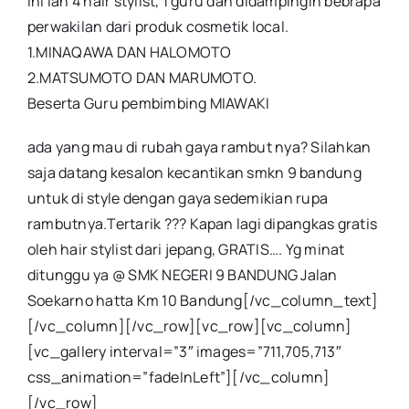
Ini lah 4 hair stylist, 1 guru dan didampingin bebrapa
perwakilan dari produk cosmetik local.
1.MINAQAWA DAN HALOMOTO
2.MATSUMOTO DAN MARUMOTO.
Beserta Guru pembimbing MIAWAKI
ada yang mau di rubah gaya rambut nya? Silahkan
saja datang kesalon kecantikan smkn 9 bandung
untuk di style dengan gaya sedemikian rupa
rambutnya.Tertarik ??? Kapan lagi dipangkas gratis
oleh hair stylist dari jepang, GRATIS…. Yg minat
ditunggu ya @ SMK NEGERI 9 BANDUNG Jalan
Soekarno hatta Km 10 Bandung[/vc_column_text]
[/vc_column][/vc_row][vc_row][vc_column]
[vc_gallery interval=”3″ images=”711,705,713″
css_animation=”fadeInLeft”][/vc_column]
[/vc_row]