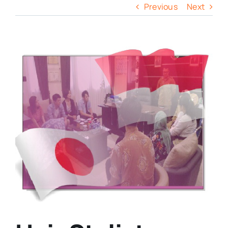
Previous
Next
View
Larger
Image