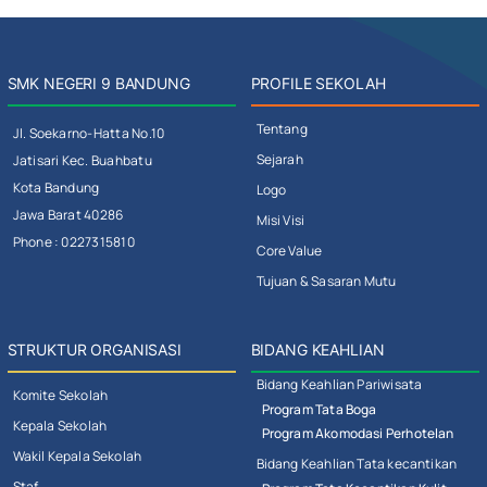
SMK NEGERI 9 BANDUNG
PROFILE SEKOLAH
Tentang
Jl. Soekarno-Hatta No.10
Sejarah
Jatisari Kec. Buahbatu
Kota Bandung
Logo
Jawa Barat 40286
Misi Visi
Phone : 0227315810
Core Value
Tujuan & Sasaran Mutu
STRUKTUR ORGANISASI
BIDANG KEAHLIAN
Bidang Keahlian Pariwisata
Komite Sekolah
Program Tata Boga
Kepala Sekolah
Program Akomodasi Perhotelan
Wakil Kepala Sekolah
Bidang Keahlian Tata kecantikan
Staf