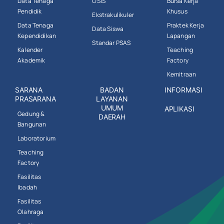
Data Tenaga
OSIS
Bursa Kerja
Pendidik
Khusus
Ekstrakulikuler
Data Tenaga
Praktek Kerja
Data Siswa
Kependidikan
Lapangan
Standar PSAS
Kalender
Teaching
Akademik
Factory
Kemitraan
SARANA
BADAN
INFORMASI
PRASARANA
LAYANAN
UMUM
APLIKASI
Gedung &
DAERAH
Bangunan
Laboratorium
Teaching
Factory
Fasilitas
Ibadah
Fasilitas
Olahraga