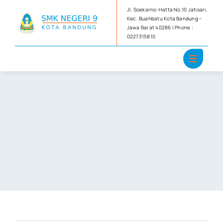
Skip
Jl. Soekarno-Hatta No.10 Jatisari,
to
Kec. Buahbatu Kota Bandung –
Jawa Barat 40286 | Phone :
content
0227315810