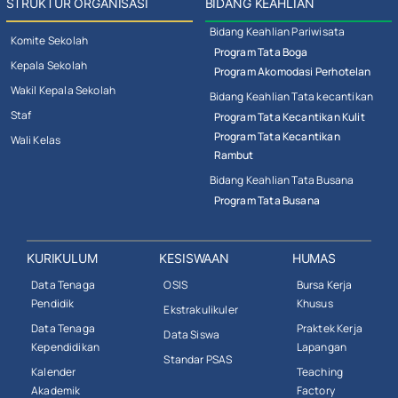
STRUKTUR ORGANISASI
BIDANG KEAHLIAN
Bidang Keahlian Pariwisata
Komite Sekolah
Program Tata Boga
Kepala Sekolah
Program Akomodasi Perhotelan
Wakil Kepala Sekolah
Bidang Keahlian Tata kecantikan
Staf
Program Tata Kecantikan Kulit
Program Tata Kecantikan
Wali Kelas
Rambut
Bidang Keahlian Tata Busana
Program Tata Busana
KURIKULUM
KESISWAAN
HUMAS
Data Tenaga
OSIS
Bursa Kerja
Pendidik
Khusus
Ekstrakulikuler
Data Tenaga
Praktek Kerja
Data Siswa
Kependidikan
Lapangan
Standar PSAS
Kalender
Teaching
Akademik
Factory