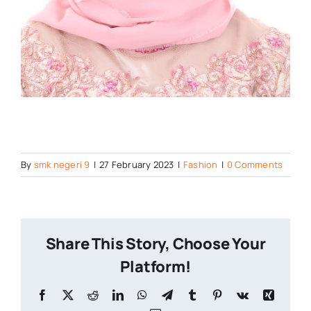
By
smk negeri 9
|
27 February 2023
|
Fashion
|
0 Comments
Share This Story, Choose Your
Platform!
Facebook
X
Reddit
LinkedIn
WhatsApp
Telegram
Tumblr
Pinterest
Vk
Xing