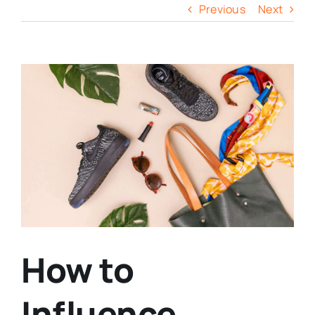
Previous
Next
View
Larger
Image
How to
Influence