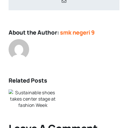
Email
About the Author:
smk negeri 9
Related Posts
e
s