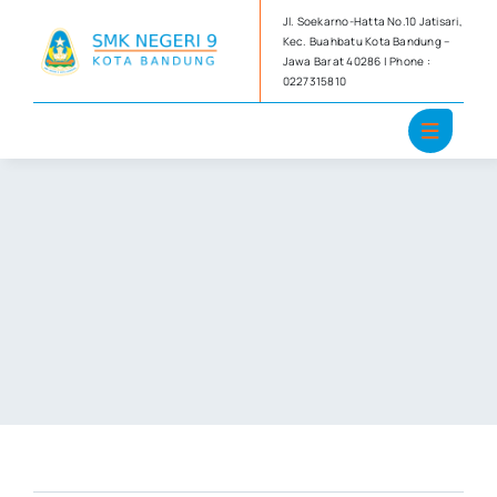
Skip
Jl. Soekarno-Hatta No.10 Jatisari,
to
Kec. Buahbatu Kota Bandung –
Jawa Barat 40286 | Phone :
content
0227315810