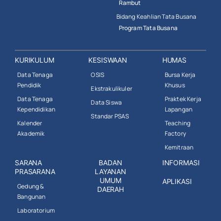
Rambut
Bidang Keahlian Tata Busana
Program Tata Busana
KURIKULUM
KESISWAAN
HUMAS
Data Tenaga
OSIS
Bursa Kerja
Pendidik
Khusus
Ekstrakulikuler
Data Tenaga
Praktek Kerja
Data Siswa
Kependidikan
Lapangan
Standar PSAS
Kalender
Teaching
Akademik
Factory
Kemitraan
SARANA
BADAN
INFORMASI
PRASARANA
LAYANAN
UMUM
APLIKASI
Gedung &
DAERAH
Bangunan
Laboratorium