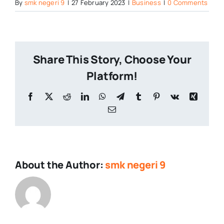
By
smk negeri 9
|
27 February 2023
|
Business
|
0 Comments
Share This Story, Choose Your
Platform!
Facebook
X
Reddit
LinkedIn
WhatsApp
Telegram
Tumblr
Pinterest
Vk
Xing
Email
About the Author:
smk negeri 9