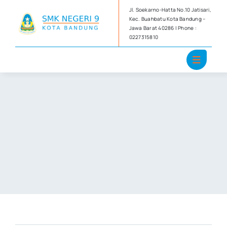
Skip
Jl. Soekarno-Hatta No.10 Jatisari,
to
Kec. Buahbatu Kota Bandung –
Jawa Barat 40286 | Phone :
content
0227315810