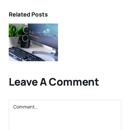
Related Posts
g
s
Leave A Comment
Comment