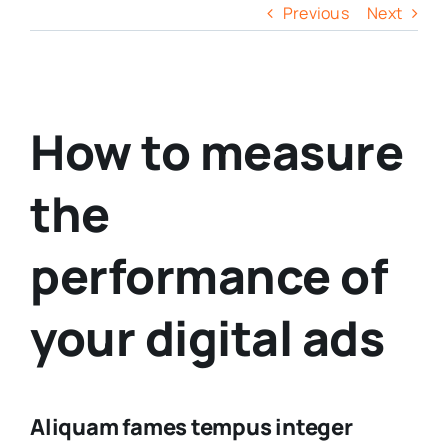
Previous
Next
View
How to measure
Larger
Image
the
performance of
your digital ads
Aliquam fames tempus integer