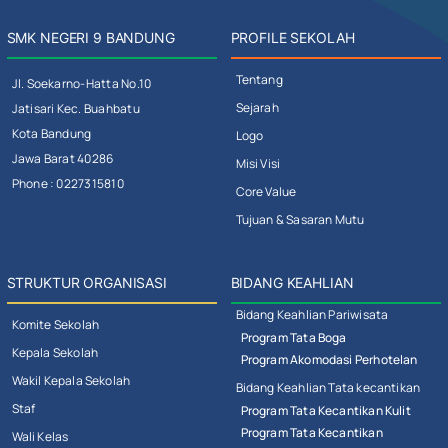
SMK NEGERI 9 BANDUNG
PROFILE SEKOLAH
Tentang
Jl. Soekarno-Hatta No.10
Sejarah
Jatisari Kec. Buahbatu
Kota Bandung
Logo
Jawa Barat 40286
Misi Visi
Phone : 0227315810
Core Value
Tujuan & Sasaran Mutu
STRUKTUR ORGANISASI
BIDANG KEAHLIAN
Bidang Keahlian Pariwisata
Komite Sekolah
Program Tata Boga
Kepala Sekolah
Program Akomodasi Perhotelan
Wakil Kepala Sekolah
Bidang Keahlian Tata kecantikan
Staf
Program Tata Kecantikan Kulit
Program Tata Kecantikan
Wali Kelas