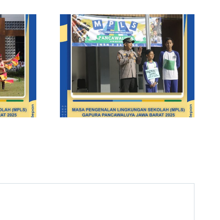
genalan
 Sekolah
Purna Tugas Kepala
cawaluya
SMKN 9 Bandung
di SMKN 9
ri Ketiga