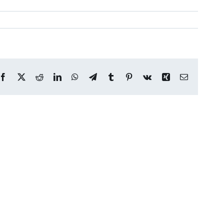
Facebook
X
Reddit
LinkedIn
WhatsApp
Telegram
Tumblr
Pinterest
Vk
Xing
Email