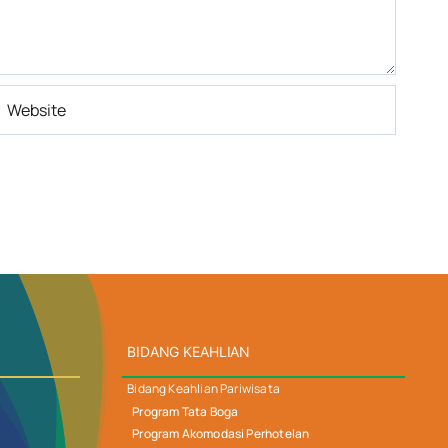
BIDANG KEAHLIAN
Bidang Keahlian Pariwisata
Program Tata Boga
Program Akomodasi Perhotelan