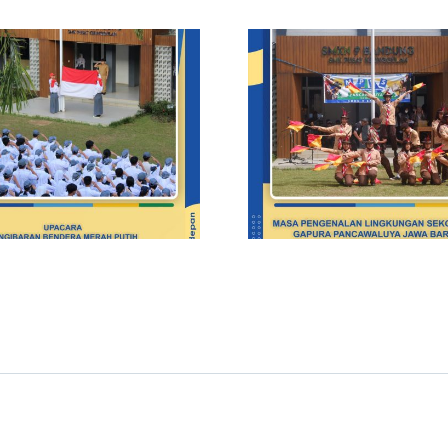
Demonstrasi
Masa Pen
Ekstrakurikuler di
Lingkungan
MPLS Pancawaluya
(MPLS) Pan
Jawa Barat Smkn 9
Jawa Barat 
Bandung
Bandung Ha