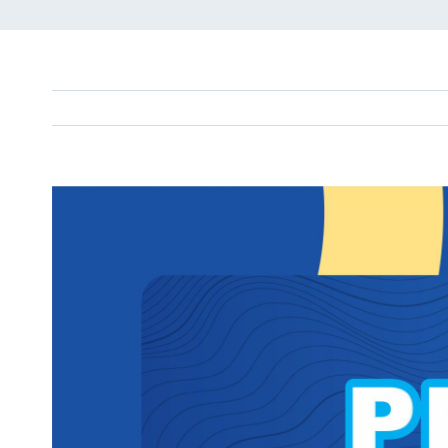
View
Larger
Image