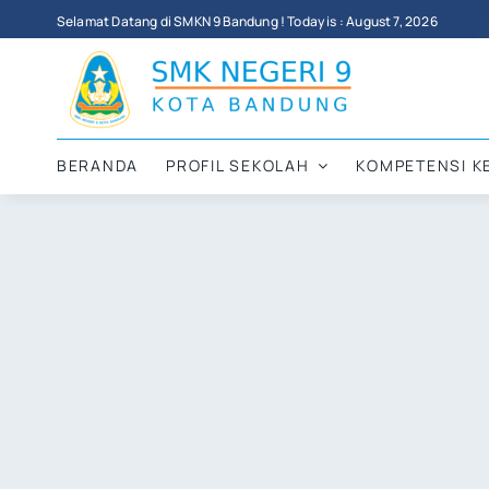
Skip
Selamat Datang di SMKN 9 Bandung ! Today is : August 7, 2026
to
content
BERANDA
PROFIL SEKOLAH
KOMPETENSI K