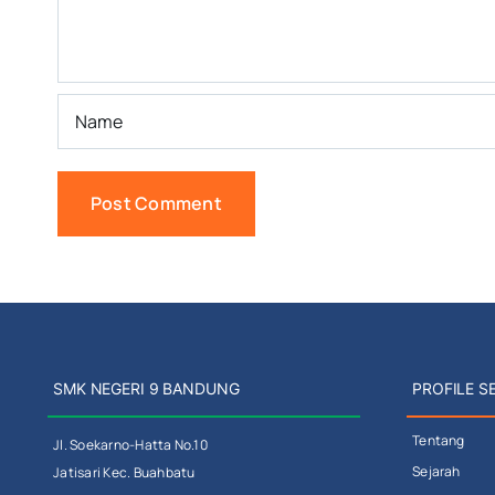
SMK NEGERI 9 BANDUNG
PROFILE S
Tentang
Jl. Soekarno-Hatta No.10
Sejarah
Jatisari Kec. Buahbatu