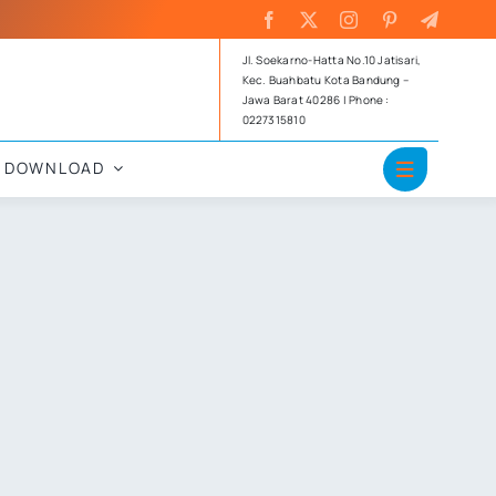
Jl. Soekarno-Hatta No.10 Jatisari,
Kec. Buahbatu Kota Bandung –
Jawa Barat 40286 | Phone :
0227315810
DOWNLOAD