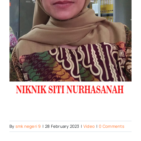
By
smk negeri 9
|
28 February 2023
|
Video
|
0 Comments