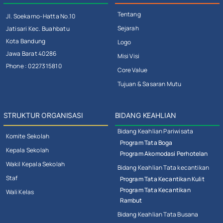
Tentang
Jl. Soekarno-Hatta No.10
Sejarah
Jatisari Kec. Buahbatu
Kota Bandung
Logo
Jawa Barat 40286
Misi Visi
Phone : 0227315810
Core Value
Tujuan & Sasaran Mutu
STRUKTUR ORGANISASI
BIDANG KEAHLIAN
Bidang Keahlian Pariwisata
Komite Sekolah
Program Tata Boga
Kepala Sekolah
Program Akomodasi Perhotelan
Wakil Kepala Sekolah
Bidang Keahlian Tata kecantikan
Staf
Program Tata Kecantikan Kulit
Program Tata Kecantikan
Wali Kelas
Rambut
Bidang Keahlian Tata Busana