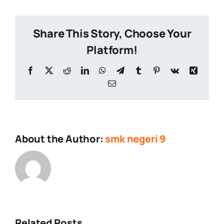
Share This Story, Choose Your
Platform!
Facebook
X
Reddit
LinkedIn
WhatsApp
Telegram
Tumblr
Pinterest
Vk
Xing
Email
About the Author:
smk negeri 9
Related Posts