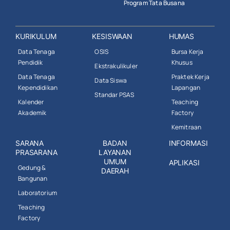
Program Tata Busana
KURIKULUM
KESISWAAN
HUMAS
Data Tenaga
OSIS
Bursa Kerja
Pendidik
Khusus
Ekstrakulikuler
Data Tenaga
Praktek Kerja
Data Siswa
Kependidikan
Lapangan
Standar PSAS
Kalender
Teaching
Akademik
Factory
Kemitraan
SARANA
BADAN
INFORMASI
PRASARANA
LAYANAN
UMUM
APLIKASI
Gedung &
DAERAH
Bangunan
Laboratorium
Teaching
Factory