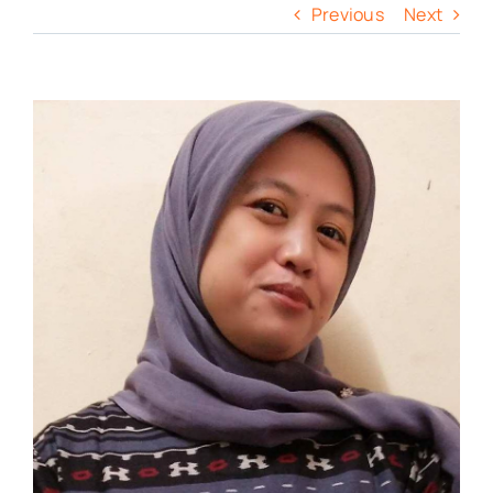
Previous
Next
View
Larger
Image