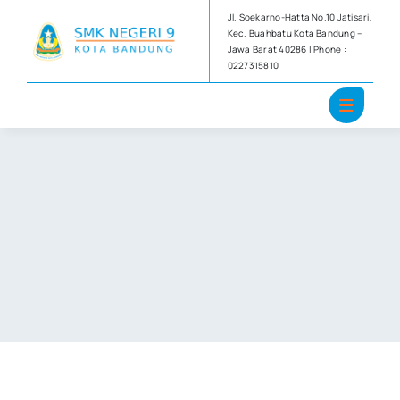
Skip
Jl. Soekarno-Hatta No.10 Jatisari,
to
Kec. Buahbatu Kota Bandung –
Jawa Barat 40286 | Phone :
content
0227315810