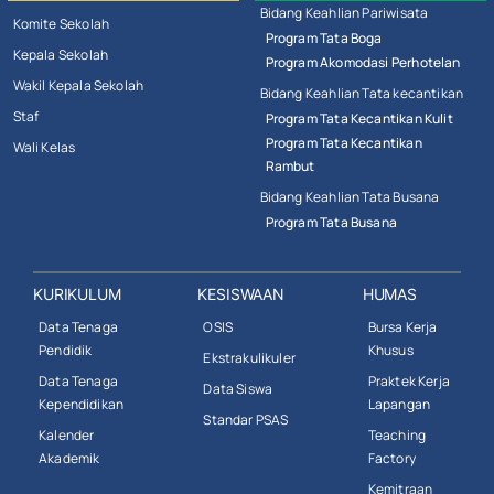
Bidang Keahlian Pariwisata
Komite Sekolah
Program Tata Boga
Kepala Sekolah
Program Akomodasi Perhotelan
Wakil Kepala Sekolah
Bidang Keahlian Tata kecantikan
Staf
Program Tata Kecantikan Kulit
Program Tata Kecantikan
Wali Kelas
Rambut
Bidang Keahlian Tata Busana
Program Tata Busana
KURIKULUM
KESISWAAN
HUMAS
Data Tenaga
OSIS
Bursa Kerja
Pendidik
Khusus
Ekstrakulikuler
Data Tenaga
Praktek Kerja
Data Siswa
Kependidikan
Lapangan
Standar PSAS
Kalender
Teaching
Akademik
Factory
Kemitraan