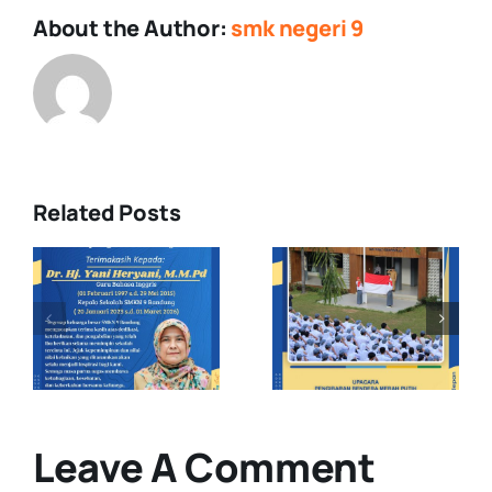
About the Author:
smk negeri 9
Related Posts
Upacara
Demonstras
Pengibaran
Ekstrakuriku
s
Bendera
di MPLS
Merah Putih
Pancawaluy
: Raih lah
Jawa Barat
Visi atau
Smkn 9
Cita-cita
Bandung
Leave A Comment
Masa Depan