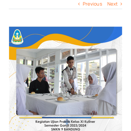
Previous
Next
View
Larger
Image