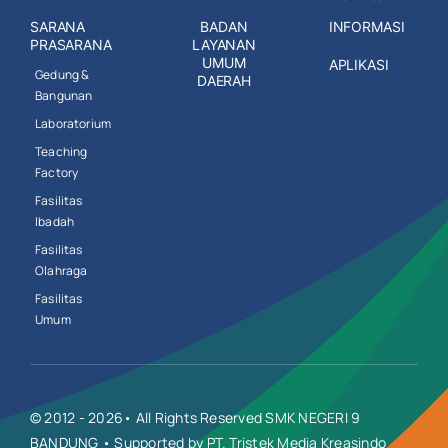
SARANA
BADAN
INFORMASI
PRASARANA
LAYANAN
UMUM
APLIKASI
Gedung &
DAERAH
Bangunan
Laboratorium
Teaching
Factory
Fasilitas
Ibadah
Fasilitas
Olahraga
Fasilitas
Umum
© 2012 - 2026• All Rights Reserved SMK NEGERI 9
BANDUNG • Supported by PT. Tristek Media Kreasindo