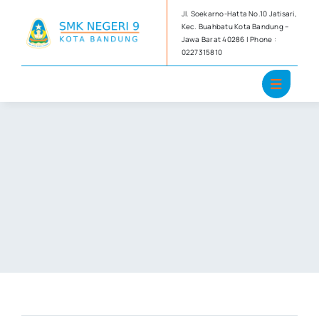
Skip
Jl. Soekarno-Hatta No.10 Jatisari,
to
Kec. Buahbatu Kota Bandung –
Jawa Barat 40286 | Phone :
content
0227315810