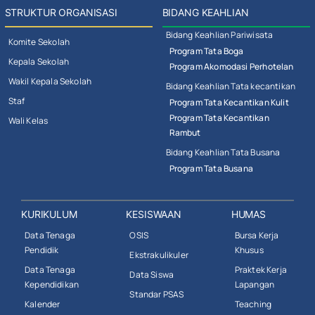
STRUKTUR ORGANISASI
BIDANG KEAHLIAN
Bidang Keahlian Pariwisata
Komite Sekolah
Program Tata Boga
Kepala Sekolah
Program Akomodasi Perhotelan
Wakil Kepala Sekolah
Bidang Keahlian Tata kecantikan
Staf
Program Tata Kecantikan Kulit
Program Tata Kecantikan
Wali Kelas
Rambut
Bidang Keahlian Tata Busana
Program Tata Busana
KURIKULUM
KESISWAAN
HUMAS
Data Tenaga
OSIS
Bursa Kerja
Pendidik
Khusus
Ekstrakulikuler
Data Tenaga
Praktek Kerja
Data Siswa
Kependidikan
Lapangan
Standar PSAS
Kalender
Teaching