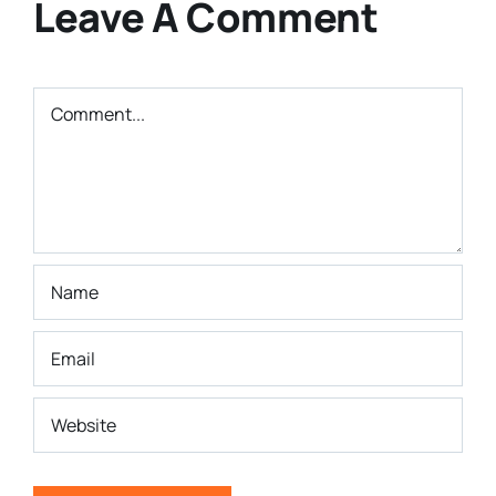
Bandung
Leave A Comment
Masa Depan
Comment