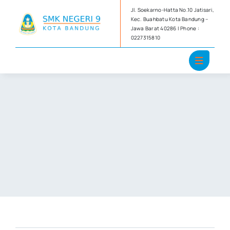
Skip
Jl. Soekarno-Hatta No.10 Jatisari,
to
Kec. Buahbatu Kota Bandung –
Jawa Barat 40286 | Phone :
content
0227315810