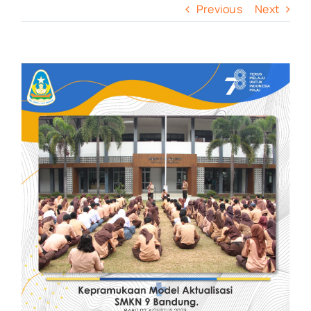
Previous
Next
View
Larger
Image