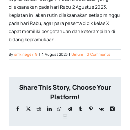
dilaksanakan pada hari Rabu 2 Agustus 2023.
Kegiatan ini akan rutin dilaksanakan setiap minggu
pada hari Rabu, agar para peserta didik kelas X
dapat memiliki pengetahuan dan keterampilan di
bidang kepramukaan.
By
smk negeri 9
|
4 August 2023
|
Umum
|
0 Comments
Share This Story, Choose Your
Platform!
Facebook
X
Reddit
LinkedIn
WhatsApp
Telegram
Tumblr
Pinterest
Vk
Xing
Email