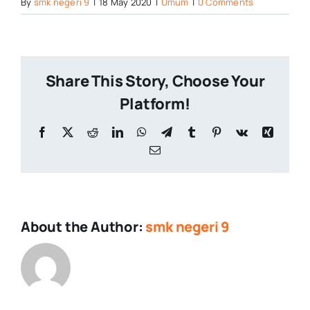
By
smk negeri 9
|
18 May 2020
|
Umum
|
0 Comments
Share This Story, Choose Your
Platform!
Facebook
X
Reddit
LinkedIn
WhatsApp
Telegram
Tumblr
Pinterest
Vk
Xing
Email
About the Author:
smk negeri 9