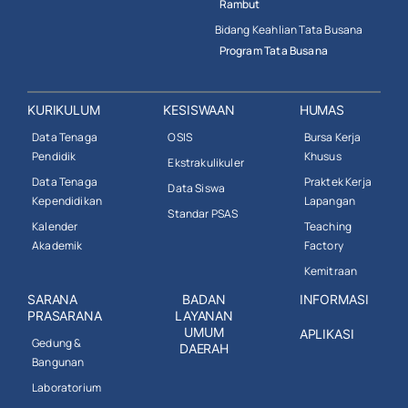
Rambut
Bidang Keahlian Tata Busana
Program Tata Busana
KURIKULUM
KESISWAAN
HUMAS
Data Tenaga
OSIS
Bursa Kerja
Pendidik
Khusus
Ekstrakulikuler
Data Tenaga
Praktek Kerja
Data Siswa
Kependidikan
Lapangan
Standar PSAS
Kalender
Teaching
Akademik
Factory
Kemitraan
SARANA
BADAN
INFORMASI
PRASARANA
LAYANAN
UMUM
APLIKASI
Gedung &
DAERAH
Bangunan
Laboratorium