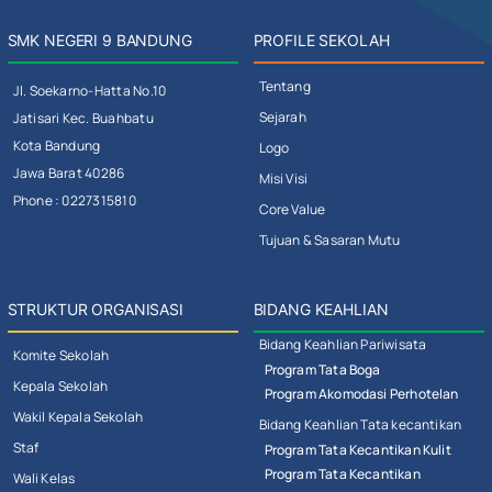
SMK NEGERI 9 BANDUNG
PROFILE SEKOLAH
Tentang
Jl. Soekarno-Hatta No.10
Sejarah
Jatisari Kec. Buahbatu
Kota Bandung
Logo
Jawa Barat 40286
Misi Visi
Phone : 0227315810
Core Value
Tujuan & Sasaran Mutu
STRUKTUR ORGANISASI
BIDANG KEAHLIAN
Bidang Keahlian Pariwisata
Komite Sekolah
Program Tata Boga
Kepala Sekolah
Program Akomodasi Perhotelan
Wakil Kepala Sekolah
Bidang Keahlian Tata kecantikan
Staf
Program Tata Kecantikan Kulit
Program Tata Kecantikan
Wali Kelas