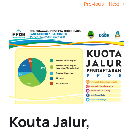
Previous
Next
View
Larger
Image
Kouta Jalur,