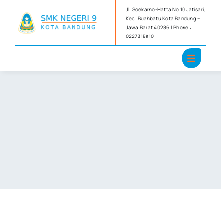
Skip
Jl. Soekarno-Hatta No.10 Jatisari,
to
Kec. Buahbatu Kota Bandung –
Jawa Barat 40286 | Phone :
content
0227315810