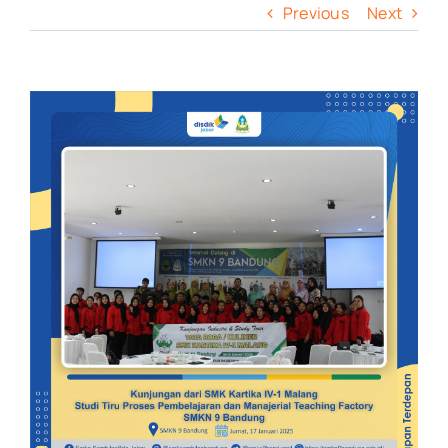
Previous
Next
View
Larger
Image