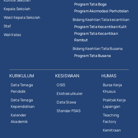
Komite Sekolah
Program Tata Boga
Kepala Sekolah
Program Akomodasi Perhotelan
Wakil Kepala Sekolah
Bidang Keahlian Tata kecantikan
Staf
Program Tata Kecantikan Kulit
Program Tata Kecantikan
Wali Kelas
Rambut
Bidang Keahlian Tata Busana
Program Tata Busana
KURIKULUM
KESISWAAN
HUMAS
Data Tenaga
OSIS
Bursa Kerja
Pendidik
Khusus
Ekstrakulikuler
Data Tenaga
Praktek Kerja
Data Siswa
Kependidikan
Lapangan
Standar PSAS
Kalender
Teaching
Akademik
Factory
Kemitraan