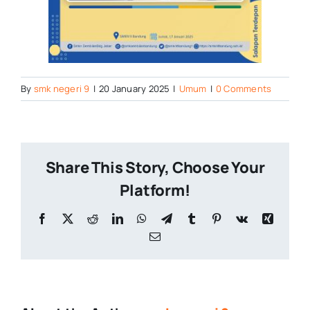
By
smk negeri 9
|
20 January 2025
|
Umum
|
0 Comments
Share This Story, Choose Your
Platform!
Facebook
X
Reddit
LinkedIn
WhatsApp
Telegram
Tumblr
Pinterest
Vk
Xing
Email