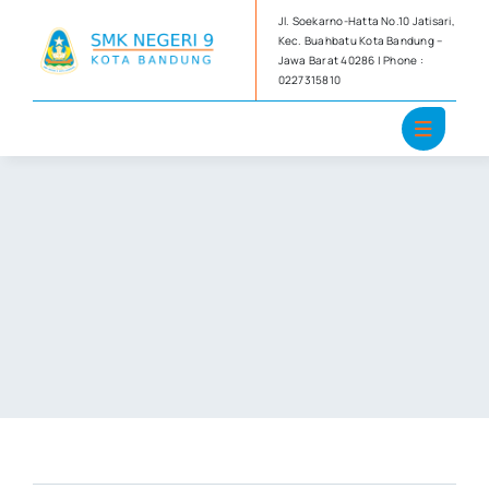
Skip
Jl. Soekarno-Hatta No.10 Jatisari,
to
Kec. Buahbatu Kota Bandung –
Jawa Barat 40286 | Phone :
content
0227315810