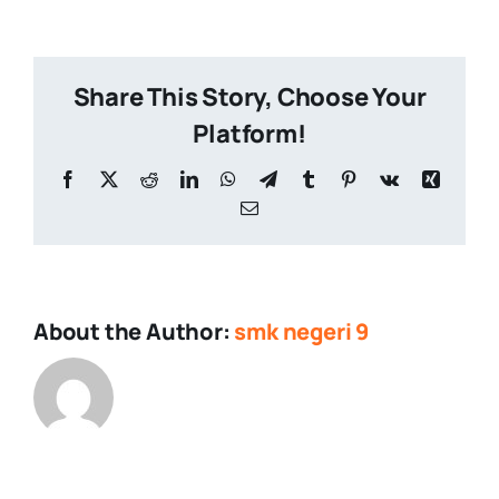
Share This Story, Choose Your
Platform!
Facebook
X
Reddit
LinkedIn
WhatsApp
Telegram
Tumblr
Pinterest
Vk
Xing
Email
About the Author:
smk negeri 9