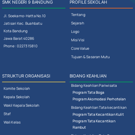
SMK NEGERI 9 BANDUNG
PROFILE SEKOLAH
Tentang
Jl. Soekarno-Hatta No.10
Sejarah
Jatisari Kec. Buahbatu
Kota Bandung
Logo
Jawa Barat 40286
Misi Visi
Phone : 0227315810
Core Value
Tujuan & Sasaran Mutu
STRUKTUR ORGANISASI
BIDANG KEAHLIAN
Bidang Keahlian Pariwisata
Komite Sekolah
Program Tata Boga
Kepala Sekolah
Program Akomodasi Perhotelan
Wakil Kepala Sekolah
Bidang Keahlian Tata kecantikan
Staf
Program Tata Kecantikan Kulit
Program Tata Kecantikan
Wali Kelas
Rambut