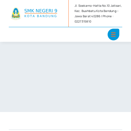
Skip
Jl. Soekarno-Hatta No.10 Jatisari,
to
Kec. Buahbatu Kota Bandung –
Jawa Barat 40286 | Phone :
content
0227315810