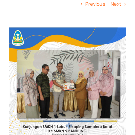
Previous
Next
View
Larger
Image