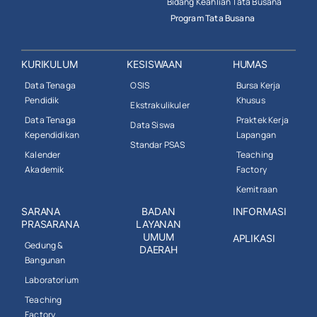
Bidang Keahlian Tata Busana
Program Tata Busana
KURIKULUM
KESISWAAN
HUMAS
Data Tenaga
OSIS
Bursa Kerja
Pendidik
Khusus
Ekstrakulikuler
Data Tenaga
Praktek Kerja
Data Siswa
Kependidikan
Lapangan
Standar PSAS
Kalender
Teaching
Akademik
Factory
Kemitraan
SARANA
BADAN
INFORMASI
PRASARANA
LAYANAN
UMUM
APLIKASI
Gedung &
DAERAH
Bangunan
Laboratorium
Teaching
Factory