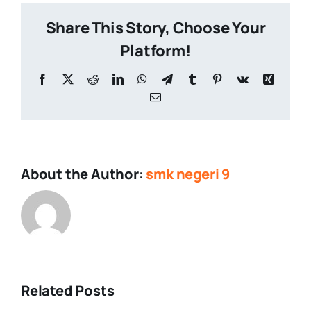
Share This Story, Choose Your
Platform!
Facebook
X
Reddit
LinkedIn
WhatsApp
Telegram
Tumblr
Pinterest
Vk
Xing
Email
About the Author:
smk negeri 9
Related Posts
Upacara
Demonstras