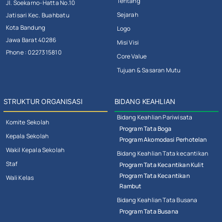
Tentang
Jl. Soekarno-Hatta No.10
Sejarah
Jatisari Kec. Buahbatu
Kota Bandung
Logo
Jawa Barat 40286
Misi Visi
Phone : 0227315810
Core Value
Tujuan & Sasaran Mutu
STRUKTUR ORGANISASI
BIDANG KEAHLIAN
Bidang Keahlian Pariwisata
Komite Sekolah
Program Tata Boga
Kepala Sekolah
Program Akomodasi Perhotelan
Wakil Kepala Sekolah
Bidang Keahlian Tata kecantikan
Staf
Program Tata Kecantikan Kulit
Program Tata Kecantikan
Wali Kelas
Rambut
Bidang Keahlian Tata Busana
Program Tata Busana