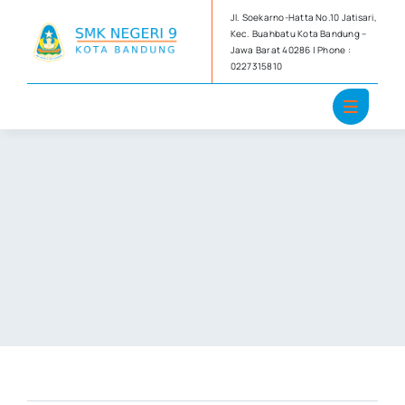
Skip
Jl. Soekarno-Hatta No.10 Jatisari,
to
Kec. Buahbatu Kota Bandung –
Jawa Barat 40286 | Phone :
content
0227315810