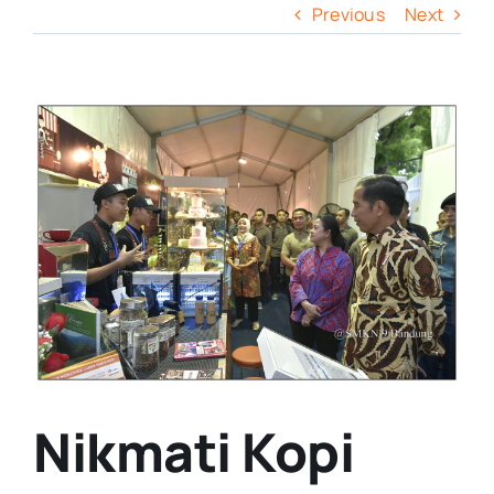
Previous
Next
View
Larger
Image
Nikmati Kopi