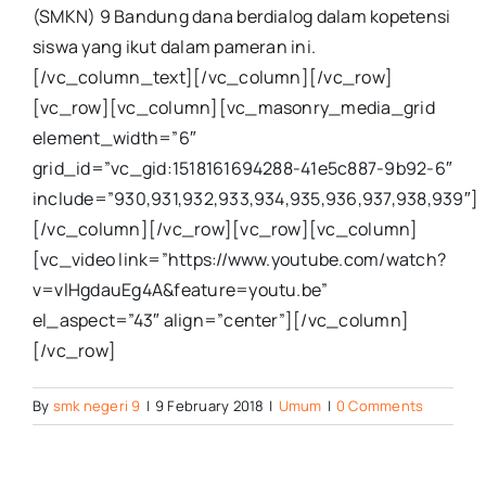
(SMKN) 9 Bandung dana berdialog dalam kopetensi
siswa yang ikut dalam pameran ini.
[/vc_column_text][/vc_column][/vc_row]
[vc_row][vc_column][vc_masonry_media_grid
element_width=”6″
grid_id=”vc_gid:1518161694288-41e5c887-9b92-6″
include=”930,931,932,933,934,935,936,937,938,939″]
[/vc_column][/vc_row][vc_row][vc_column]
[vc_video link=”https://www.youtube.com/watch?
v=vlHgdauEg4A&feature=youtu.be”
el_aspect=”43″ align=”center”][/vc_column]
[/vc_row]
By
smk negeri 9
|
9 February 2018
|
Umum
|
0 Comments