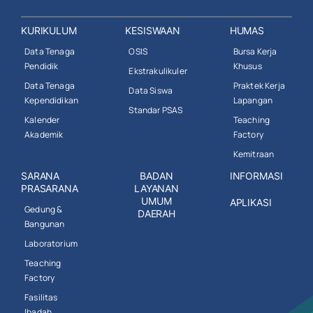
KURIKULUM
KESISWAAN
HUMAS
Data Tenaga
OSIS
Bursa Kerja
Pendidik
Khusus
Ekstrakulikuler
Data Tenaga
Praktek Kerja
Data Siswa
Kependidikan
Lapangan
Standar PSAS
Kalender
Teaching
Akademik
Factory
Kemitraan
SARANA
BADAN
INFORMASI
PRASARANA
LAYANAN
UMUM
APLIKASI
Gedung &
DAERAH
Bangunan
Laboratorium
Teaching
Factory
Fasilitas
Ibadah