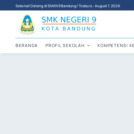
Skip
Selamat Datang di SMKN 9 Bandung ! Today is : August 7, 2026
to
content
BERANDA
PROFIL SEKOLAH
KOMPETENSI K