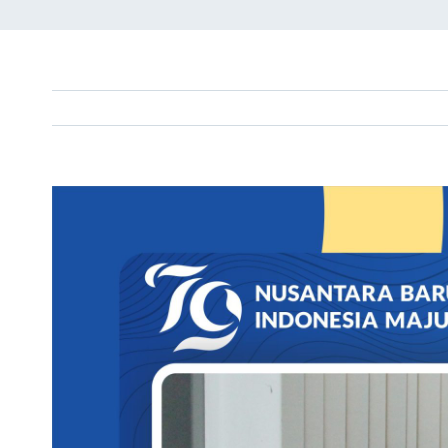
View
Larger
Image