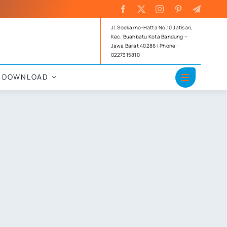
Jl. Soekarno-Hatta No.10 Jatisari,
Kec. Buahbatu Kota Bandung –
Jawa Barat 40286 | Phone :
0227315810
DOWNLOAD