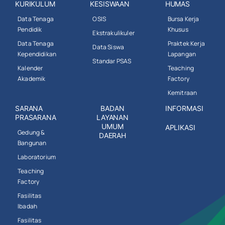
KURIKULUM
KESISWAAN
HUMAS
Data Tenaga
OSIS
Bursa Kerja
Pendidik
Khusus
Ekstrakulikuler
Data Tenaga
Praktek Kerja
Data Siswa
Kependidikan
Lapangan
Standar PSAS
Kalender
Teaching
Akademik
Factory
Kemitraan
SARANA
BADAN
INFORMASI
PRASARANA
LAYANAN
UMUM
APLIKASI
Gedung &
DAERAH
Bangunan
Laboratorium
Teaching
Factory
Fasilitas
Ibadah
Fasilitas