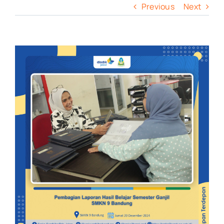
Previous
Next
View
Larger
Image