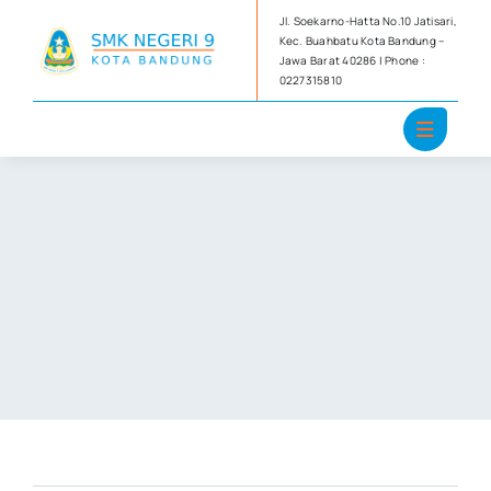
Skip
Jl. Soekarno-Hatta No.10 Jatisari,
to
Kec. Buahbatu Kota Bandung –
Jawa Barat 40286 | Phone :
content
0227315810