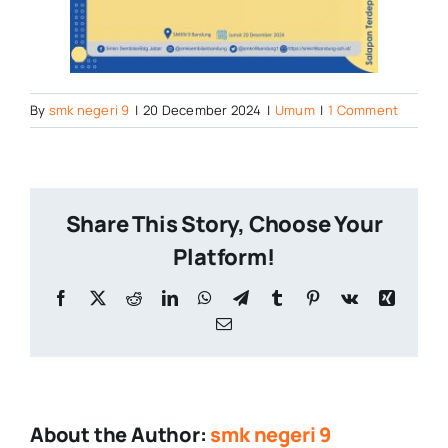
By
smk negeri 9
|
20 December 2024
|
Umum
|
1 Comment
Share This Story, Choose Your
Platform!
Facebook
X
Reddit
LinkedIn
WhatsApp
Telegram
Tumblr
Pinterest
Vk
Xing
Email
About the Author:
smk negeri 9