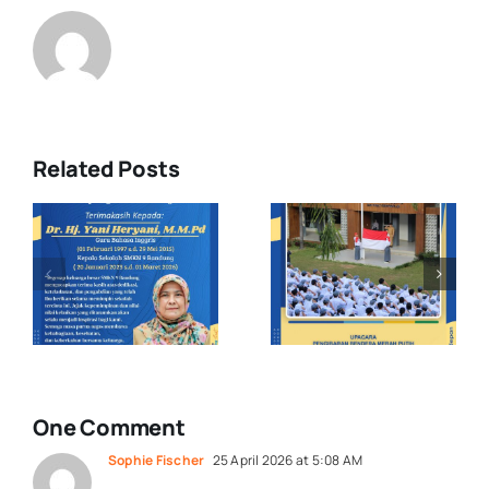
Related Posts
Upacara
Demonstras
Pengibaran
Ekstrakuriku
s
Bendera
di MPLS
Merah Putih
Pancawaluy
: Raih lah
Jawa Barat
Visi atau
Smkn 9
Cita-cita
Bandung
Masa Depan
One Comment
Sophie Fischer
25 April 2026 at 5:08 AM