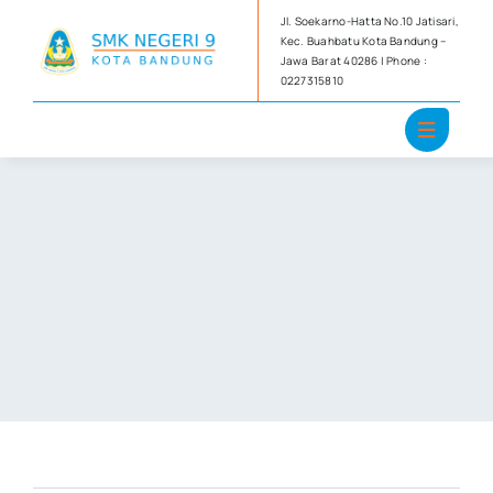
Skip
Jl. Soekarno-Hatta No.10 Jatisari,
to
Kec. Buahbatu Kota Bandung –
Jawa Barat 40286 | Phone :
content
0227315810