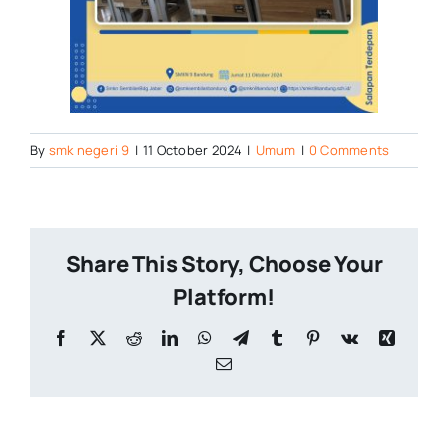
By
smk negeri 9
|
11 October 2024
|
Umum
|
0 Comments
Share This Story, Choose Your
Platform!
Facebook
X
Reddit
LinkedIn
WhatsApp
Telegram
Tumblr
Pinterest
Vk
Xing
Email