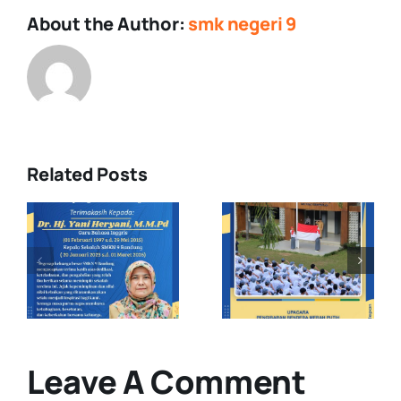
About the Author:
smk negeri 9
Related Posts
Upacara
Demonstras
Pengibaran
Ekstrakuriku
s
Bendera
di MPLS
Merah Putih
Pancawaluy
: Raih lah
Jawa Barat
Visi atau
Smkn 9
Cita-cita
Bandung
Leave A Comment
Masa Depan