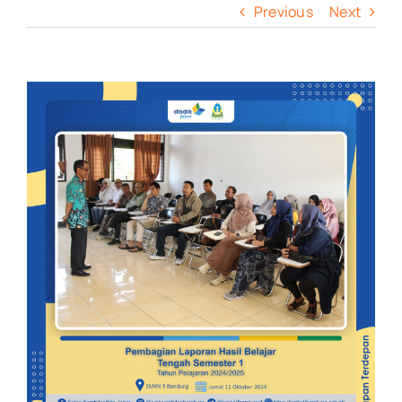
Previous
Next
View
Larger
Image