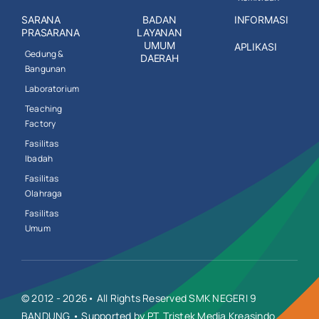
SARANA
BADAN
INFORMASI
PRASARANA
LAYANAN
UMUM
APLIKASI
Gedung &
DAERAH
Bangunan
Laboratorium
Teaching
Factory
Fasilitas
Ibadah
Fasilitas
Olahraga
Fasilitas
Umum
© 2012 - 2026• All Rights Reserved SMK NEGERI 9
BANDUNG • Supported by PT. Tristek Media Kreasindo