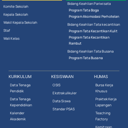
Bidang Keahlian Pariwisata
Komite Sekolah
Program Tata Boga
Kepala Sekolah
Program Akomodasi Perhotelan
Wakil Kepala Sekolah
Bidang Keahlian Tata kecantikan
Staf
Program Tata Kecantikan Kulit
Program Tata Kecantikan
Wali Kelas
Rambut
Bidang Keahlian Tata Busana
Program Tata Busana
KURIKULUM
KESISWAAN
HUMAS
Data Tenaga
OSIS
Bursa Kerja
Pendidik
Khusus
Ekstrakulikuler
Data Tenaga
Praktek Kerja
Data Siswa
Kependidikan
Lapangan
Standar PSAS
Kalender
Teaching
Akademik
Factory
Kemitraan