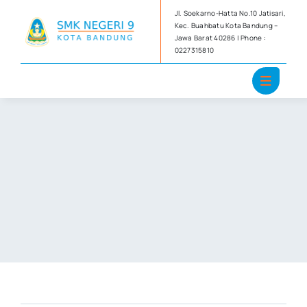
Skip
Jl. Soekarno-Hatta No.10 Jatisari,
to
Kec. Buahbatu Kota Bandung –
Jawa Barat 40286 | Phone :
content
0227315810