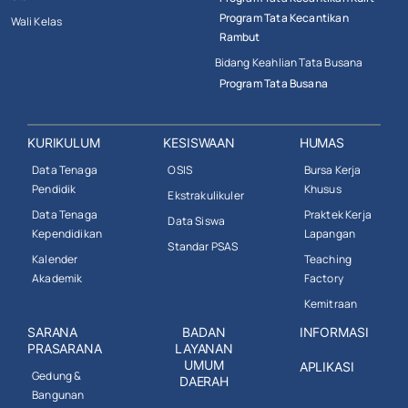
Program Tata Kecantikan
Wali Kelas
Rambut
Bidang Keahlian Tata Busana
Program Tata Busana
KURIKULUM
KESISWAAN
HUMAS
Data Tenaga
OSIS
Bursa Kerja
Pendidik
Khusus
Ekstrakulikuler
Data Tenaga
Praktek Kerja
Data Siswa
Kependidikan
Lapangan
Standar PSAS
Kalender
Teaching
Akademik
Factory
Kemitraan
SARANA
BADAN
INFORMASI
PRASARANA
LAYANAN
UMUM
APLIKASI
Gedung &
DAERAH
Bangunan