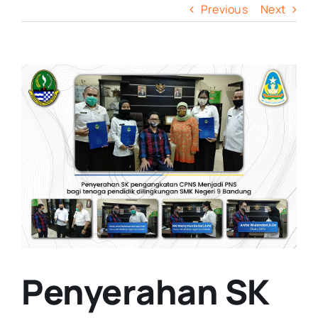
Previous
Next
View
Larger
Image
Penyerahan SK