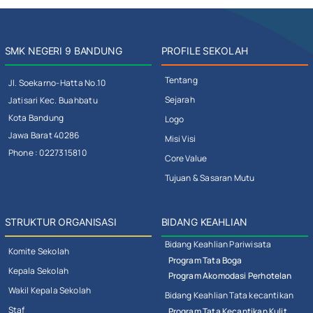
SMK NEGERI 9 BANDUNG
PROFILE SEKOLAH
Tentang
Jl. Soekarno-Hatta No.10
Sejarah
Jatisari Kec. Buahbatu
Kota Bandung
Logo
Jawa Barat 40286
Misi Visi
Phone : 0227315810
Core Value
Tujuan & Sasaran Mutu
STRUKTUR ORGANISASI
BIDANG KEAHLIAN
Bidang Keahlian Pariwisata
Komite Sekolah
Program Tata Boga
Kepala Sekolah
Program Akomodasi Perhotelan
Wakil Kepala Sekolah
Bidang Keahlian Tata kecantikan
Staf
Program Tata Kecantikan Kulit