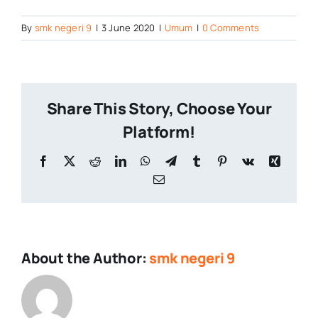
By
smk negeri 9
|
3 June 2020
|
Umum
|
0 Comments
Share This Story, Choose Your
Platform!
Facebook
X
Reddit
LinkedIn
WhatsApp
Telegram
Tumblr
Pinterest
Vk
Xing
Email
About the Author:
smk negeri 9