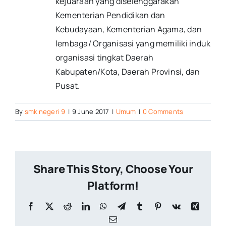
kejuaraan yang diselenggarakan
Kementerian Pendidikan dan
Kebudayaan, Kementerian Agama, dan
lembaga/ Organisasi yang memiliki induk
organisasi tingkat Daerah
Kabupaten/Kota, Daerah Provinsi, dan
Pusat.
By
smk negeri 9
|
9 June 2017
|
Umum
|
0 Comments
Share This Story, Choose Your
Platform!
Facebook
X
Reddit
LinkedIn
WhatsApp
Telegram
Tumblr
Pinterest
Vk
Xing
Email