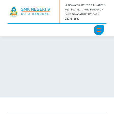
Skip
Jl. Soekarno-Hatta No.10 Jatisari,
to
Kec. Buahbatu Kota Bandung –
Jawa Barat 40286 | Phone :
content
0227315810