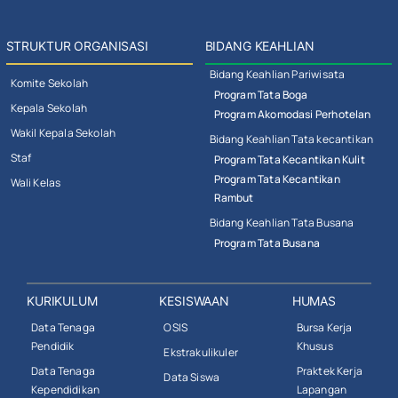
STRUKTUR ORGANISASI
BIDANG KEAHLIAN
Bidang Keahlian Pariwisata
Komite Sekolah
Program Tata Boga
Kepala Sekolah
Program Akomodasi Perhotelan
Wakil Kepala Sekolah
Bidang Keahlian Tata kecantikan
Staf
Program Tata Kecantikan Kulit
Program Tata Kecantikan
Wali Kelas
Rambut
Bidang Keahlian Tata Busana
Program Tata Busana
KURIKULUM
KESISWAAN
HUMAS
Data Tenaga
OSIS
Bursa Kerja
Pendidik
Khusus
Ekstrakulikuler
Data Tenaga
Praktek Kerja
Data Siswa
Kependidikan
Lapangan