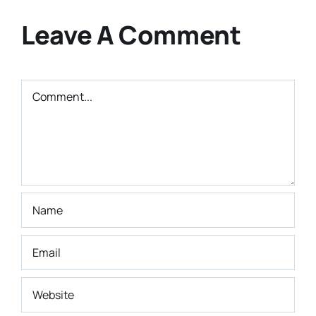
Smkn 9
Cita-cita
Bandung
Leave A Comment
Masa Depan
Comment