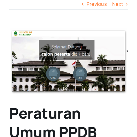
Previous
Next
View
Larger
Image
Peraturan
Umum PPDB