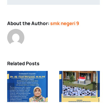
About the Author:
smk negeri 9
Related Posts
Upacara
Demonstras
Pengibaran
Ekstrakuriku
s
Bendera
di MPLS
Merah Putih
Pancawaluy
: Raih lah
Jawa Barat
Visi atau