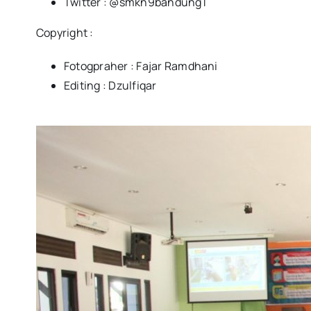
Twitter : @smkn9bandung1
Copyright :
Fotogpraher : Fajar Ramdhani
Editing : Dzulfiqar