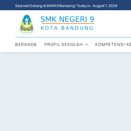
Skip
Selamat Datang di SMKN 9 Bandung ! Today is : August 7, 2026
to
content
BERANDA
PROFIL SEKOLAH
KOMPETENSI K