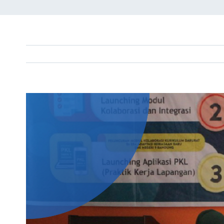
View
Larger
Image