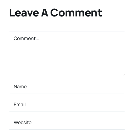
Cita-cita
Bandung
Leave A Comment
Masa Depan
Comment