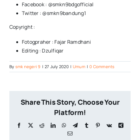
Facebook : @smkn9bdgofficial
Twitter : @smkn9bandung1
Copyright :
Fotogpraher : Fajar Ramdhani
Editing : Dzulfiqar
By
smk negeri 9
|
27 July 2020
|
Umum
|
0 Comments
Share This Story, Choose Your
Platform!
Facebook
X
Reddit
LinkedIn
WhatsApp
Telegram
Tumblr
Pinterest
Vk
Xing
Email