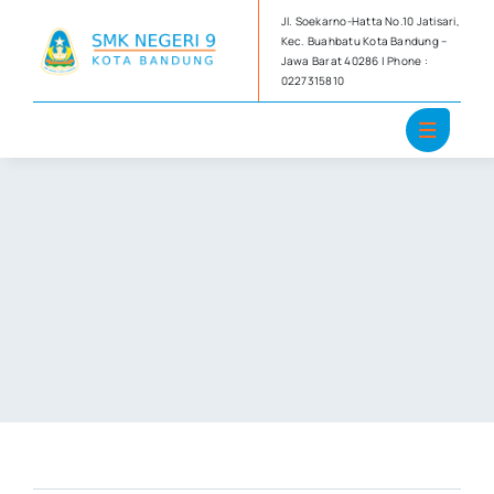
Skip
Jl. Soekarno-Hatta No.10 Jatisari,
to
Kec. Buahbatu Kota Bandung –
Jawa Barat 40286 | Phone :
content
0227315810