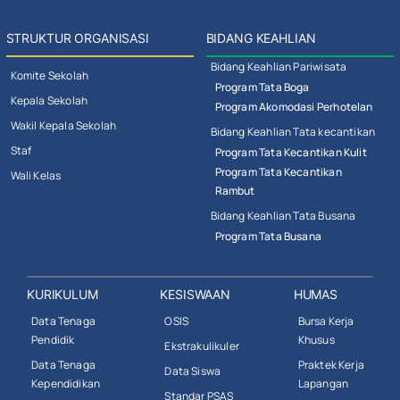
STRUKTUR ORGANISASI
BIDANG KEAHLIAN
Bidang Keahlian Pariwisata
Komite Sekolah
Program Tata Boga
Kepala Sekolah
Program Akomodasi Perhotelan
Wakil Kepala Sekolah
Bidang Keahlian Tata kecantikan
Staf
Program Tata Kecantikan Kulit
Program Tata Kecantikan
Wali Kelas
Rambut
Bidang Keahlian Tata Busana
Program Tata Busana
KURIKULUM
KESISWAAN
HUMAS
Data Tenaga
OSIS
Bursa Kerja
Pendidik
Khusus
Ekstrakulikuler
Data Tenaga
Praktek Kerja
Data Siswa
Kependidikan
Lapangan
Standar PSAS