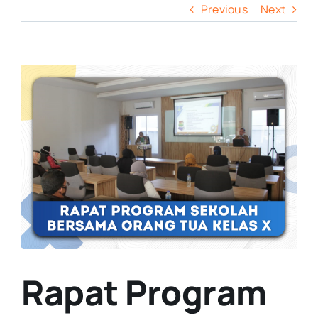
Previous
Next
View
Larger
Image
Rapat Program