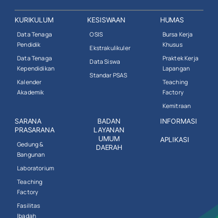
KURIKULUM
KESISWAAN
HUMAS
Data Tenaga
OSIS
Bursa Kerja
Pendidik
Khusus
Ekstrakulikuler
Data Tenaga
Praktek Kerja
Data Siswa
Kependidikan
Lapangan
Standar PSAS
Kalender
Teaching
Akademik
Factory
Kemitraan
SARANA
BADAN
INFORMASI
PRASARANA
LAYANAN
UMUM
APLIKASI
Gedung &
DAERAH
Bangunan
Laboratorium
Teaching
Factory
Fasilitas
Ibadah