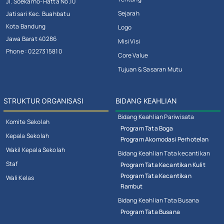
Jl. Soekarno-Hatta No.10
Sejarah
Jatisari Kec. Buahbatu
Kota Bandung
Logo
Jawa Barat 40286
Misi Visi
Phone : 0227315810
Core Value
Tujuan & Sasaran Mutu
STRUKTUR ORGANISASI
BIDANG KEAHLIAN
Bidang Keahlian Pariwisata
Komite Sekolah
Program Tata Boga
Kepala Sekolah
Program Akomodasi Perhotelan
Wakil Kepala Sekolah
Bidang Keahlian Tata kecantikan
Staf
Program Tata Kecantikan Kulit
Program Tata Kecantikan
Wali Kelas
Rambut
Bidang Keahlian Tata Busana
Program Tata Busana