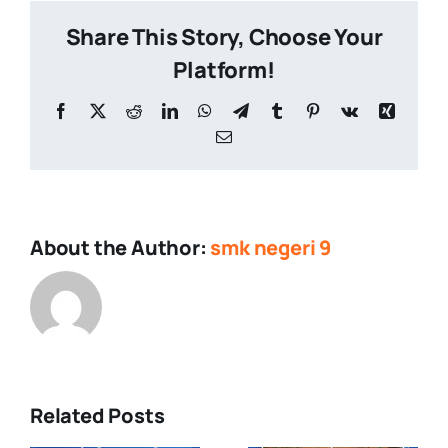
Share This Story, Choose Your
Platform!
Facebook
X
Reddit
LinkedIn
WhatsApp
Telegram
Tumblr
Pinterest
Vk
Xing
Email
About the Author:
smk negeri 9
Related Posts
Upacara
Demonstras