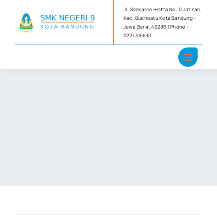
Skip
Jl. Soekarno-Hatta No.10 Jatisari,
to
Kec. Buahbatu Kota Bandung –
Jawa Barat 40286 | Phone :
content
0227315810