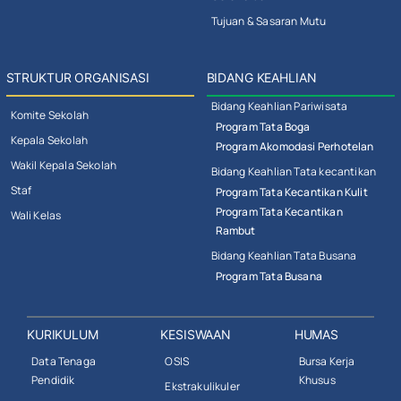
Tujuan & Sasaran Mutu
STRUKTUR ORGANISASI
BIDANG KEAHLIAN
Bidang Keahlian Pariwisata
Komite Sekolah
Program Tata Boga
Kepala Sekolah
Program Akomodasi Perhotelan
Wakil Kepala Sekolah
Bidang Keahlian Tata kecantikan
Staf
Program Tata Kecantikan Kulit
Program Tata Kecantikan
Wali Kelas
Rambut
Bidang Keahlian Tata Busana
Program Tata Busana
KURIKULUM
KESISWAAN
HUMAS
Data Tenaga
OSIS
Bursa Kerja
Pendidik
Khusus
Ekstrakulikuler