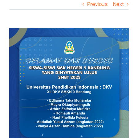
Previous
Next
View
Larger
Image