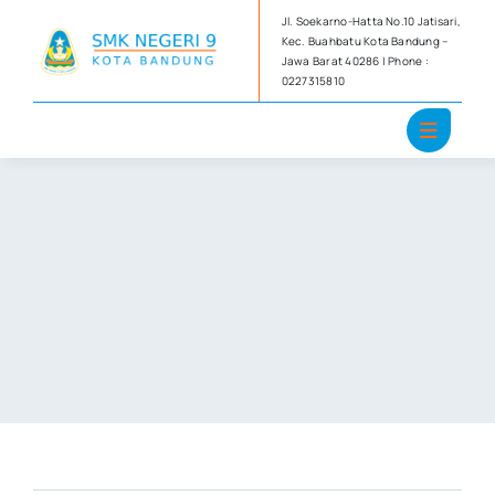
Skip
Jl. Soekarno-Hatta No.10 Jatisari,
to
Kec. Buahbatu Kota Bandung –
Jawa Barat 40286 | Phone :
content
0227315810