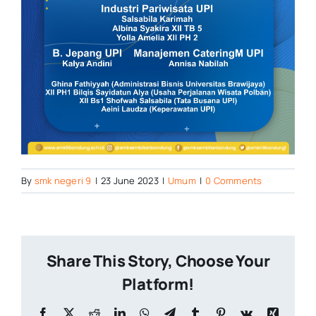
By
smk negeri 9
|
23 June 2023
|
Umum
|
0 Comments
Share This Story, Choose Your
Platform!
Facebook
X
Reddit
LinkedIn
WhatsApp
Telegram
Tumblr
Pinterest
Vk
Xing