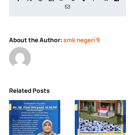
Email
About the Author:
smk negeri 9
Related Posts
Upacara
Demonstras
Pengibaran
Ekstrakuriku
s
Bendera
di MPLS
Merah Putih
Pancawaluy
: Raih lah