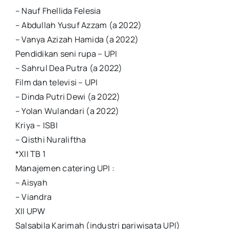
– Nauf Fhellida Felesia
– Abdullah Yusuf Azzam (a 2022)
– Vanya Azizah Hamida (a 2022)
Pendidikan seni rupa – UPI
– Sahrul Dea Putra (a 2022)
Film dan televisi – UPI
– Dinda Putri Dewi (a 2022)
– Yolan Wulandari (a 2022)
Kriya – ISBI
– Qisthi Nuraliftha
*XII TB 1
Manajemen catering UPI :
– Aisyah
– Viandra
XII UPW
Salsabila Karimah (industri pariwisata UPI)