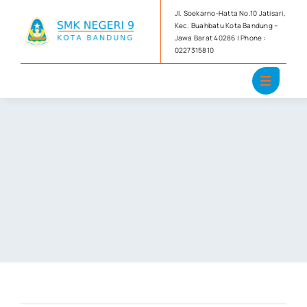
Skip
Jl. Soekarno-Hatta No.10 Jatisari,
to
Kec. Buahbatu Kota Bandung –
Jawa Barat 40286 | Phone :
content
0227315810