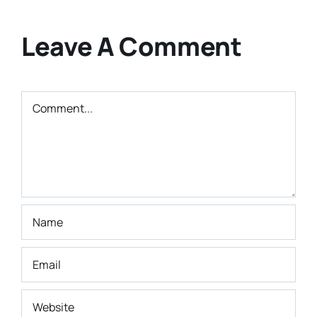
Visi atau
Smkn 9
Cita-cita
Bandung
Leave A Comment
Masa Depan
Comment