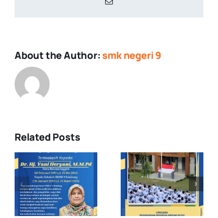
Email
About the Author:
smk negeri 9
Related Posts
Upacara
Demonstras
Pengibaran
Ekstrakuriku
s
Bendera
di MPLS
Merah Putih
Pancawaluy
: Raih lah
Jawa Barat