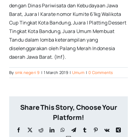
dengan Dinas Pariwisata dan Kebudayaan Jawa
Barat, Juara I Karate nomor Kumite 61kg Walikota
Cup Tingkat Kota Bandung, Juara I Platting Dessert
Tingkat Kota Bandung, Juara Umum Membuat
Tandu dalam lomba keterampilan yang
diselenggarakan oleh Palang Merah Indonesia
daerah Jawa Barat. (Inf).
By
smk negeri 9
|
1 March 2019
|
Umum
|
0 Comments
Share This Story, Choose Your
Platform!
Facebook
X
Reddit
LinkedIn
WhatsApp
Telegram
Tumblr
Pinterest
Vk
Xing