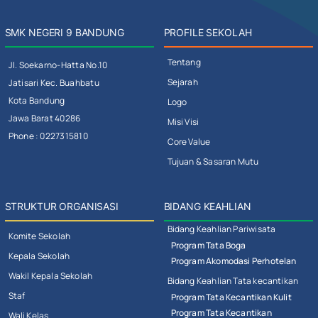
SMK NEGERI 9 BANDUNG
PROFILE SEKOLAH
Tentang
Jl. Soekarno-Hatta No.10
Sejarah
Jatisari Kec. Buahbatu
Kota Bandung
Logo
Jawa Barat 40286
Misi Visi
Phone : 0227315810
Core Value
Tujuan & Sasaran Mutu
STRUKTUR ORGANISASI
BIDANG KEAHLIAN
Bidang Keahlian Pariwisata
Komite Sekolah
Program Tata Boga
Kepala Sekolah
Program Akomodasi Perhotelan
Wakil Kepala Sekolah
Bidang Keahlian Tata kecantikan
Staf
Program Tata Kecantikan Kulit
Program Tata Kecantikan
Wali Kelas