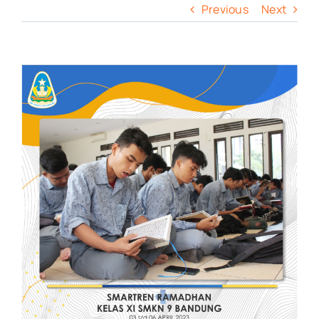
Previous
Next
View
Larger
Image