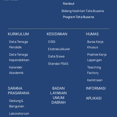
Rambut
Bidang Keahlian Tata Busana
Program Tata Busana
KURIKULUM
KESISWAAN
HUMAS
Data Tenaga
OSIS
Bursa Kerja
Pendidik
Khusus
Ekstrakulikuler
Data Tenaga
Praktek Kerja
Data Siswa
Kependidikan
Lapangan
Standar PSAS
Kalender
Teaching
Akademik
Factory
Kemitraan
SARANA
BADAN
INFORMASI
PRASARANA
LAYANAN
UMUM
APLIKASI
Gedung &
DAERAH
Bangunan
Laboratorium