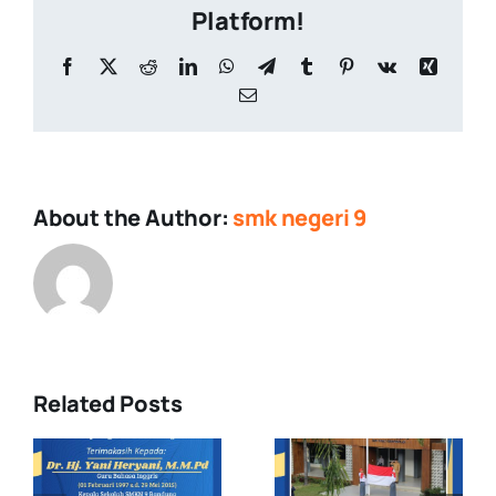
Platform!
Facebook
X
Reddit
LinkedIn
WhatsApp
Telegram
Tumblr
Pinterest
Vk
Xing
Email
About the Author:
smk negeri 9
Related Posts
Upacara
Demonstras
Pengibaran
Ekstrakuriku
s
Bendera