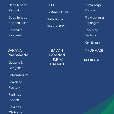
Data Tenaga
OSIS
Bursa Kerja
Pendidik
Khusus
Ekstrakulikuler
Data Tenaga
Praktek Kerja
Data Siswa
Kependidikan
Lapangan
Standar PSAS
Kalender
Teaching
Akademik
Factory
Kemitraan
SARANA
BADAN
INFORMASI
PRASARANA
LAYANAN
UMUM
APLIKASI
Gedung &
DAERAH
Bangunan
Laboratorium
Teaching
Factory
Fasilitas
Ibadah
Fasilitas
Olahraga