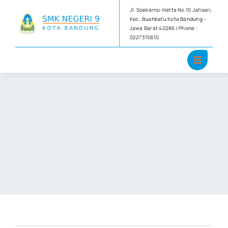
Skip
Jl. Soekarno-Hatta No.10 Jatisari,
to
Kec. Buahbatu Kota Bandung –
Jawa Barat 40286 | Phone :
content
0227315810