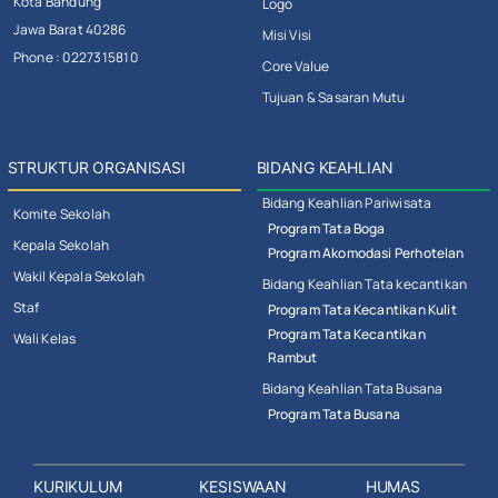
Kota Bandung
Logo
Jawa Barat 40286
Misi Visi
Phone : 0227315810
Core Value
Tujuan & Sasaran Mutu
STRUKTUR ORGANISASI
BIDANG KEAHLIAN
Bidang Keahlian Pariwisata
Komite Sekolah
Program Tata Boga
Kepala Sekolah
Program Akomodasi Perhotelan
Wakil Kepala Sekolah
Bidang Keahlian Tata kecantikan
Staf
Program Tata Kecantikan Kulit
Program Tata Kecantikan
Wali Kelas
Rambut
Bidang Keahlian Tata Busana
Program Tata Busana
KURIKULUM
KESISWAAN
HUMAS