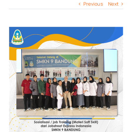
Previous
Next
View
Larger
Image