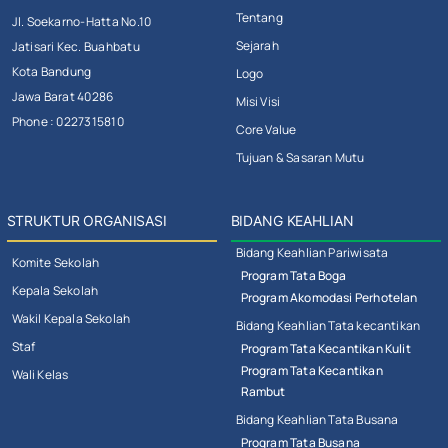
Tentang
Jl. Soekarno-Hatta No.10
Sejarah
Jatisari Kec. Buahbatu
Kota Bandung
Logo
Jawa Barat 40286
Misi Visi
Phone : 0227315810
Core Value
Tujuan & Sasaran Mutu
STRUKTUR ORGANISASI
BIDANG KEAHLIAN
Bidang Keahlian Pariwisata
Komite Sekolah
Program Tata Boga
Kepala Sekolah
Program Akomodasi Perhotelan
Wakil Kepala Sekolah
Bidang Keahlian Tata kecantikan
Staf
Program Tata Kecantikan Kulit
Program Tata Kecantikan
Wali Kelas
Rambut
Bidang Keahlian Tata Busana
Program Tata Busana