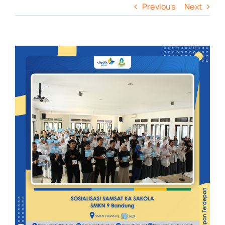
Previous
Next
View
Larger
Image