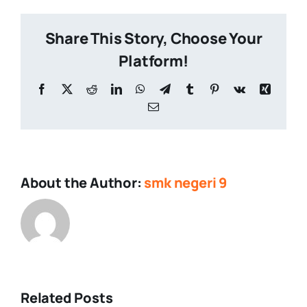
Share This Story, Choose Your
Platform!
Facebook
X
Reddit
LinkedIn
WhatsApp
Telegram
Tumblr
Pinterest
Vk
Xing
Email
About the Author:
smk negeri 9
Related Posts
Upacara