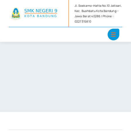
Skip
Jl. Soekarno-Hatta No.10 Jatisari,
to
Kec. Buahbatu Kota Bandung –
Jawa Barat 40286 | Phone :
content
0227315810