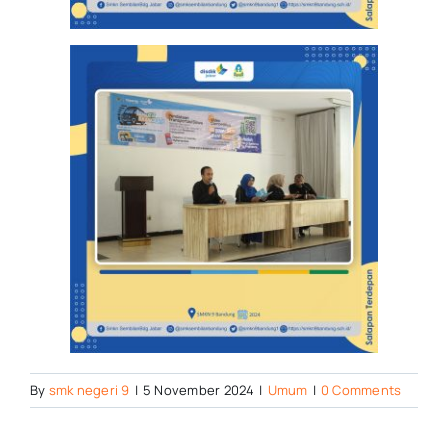
By
smk negeri 9
|
5 November 2024
|
Umum
|
0 Comments