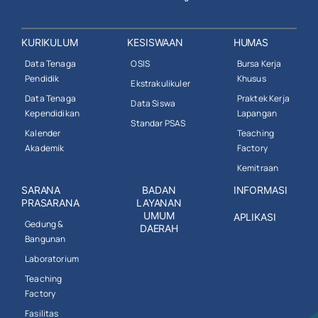
KURIKULUM
KESISWAAN
HUMAS
Data Tenaga
OSIS
Bursa Kerja
Pendidik
Khusus
Ekstrakulikuler
Data Tenaga
Praktek Kerja
Data Siswa
Kependidikan
Lapangan
Standar PSAS
Kalender
Teaching
Akademik
Factory
Kemitraan
SARANA
BADAN
INFORMASI
PRASARANA
LAYANAN
UMUM
APLIKASI
Gedung &
DAERAH
Bangunan
Laboratorium
Teaching
Factory
Fasilitas