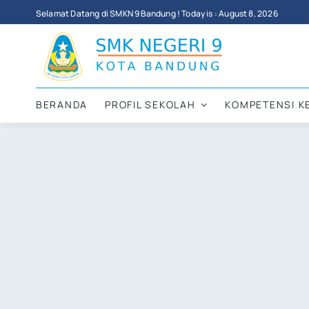
Skip
Selamat Datang di SMKN 9 Bandung ! Today is : August 8, 2026
to
content
BERANDA
PROFIL SEKOLAH
KOMPETENSI K