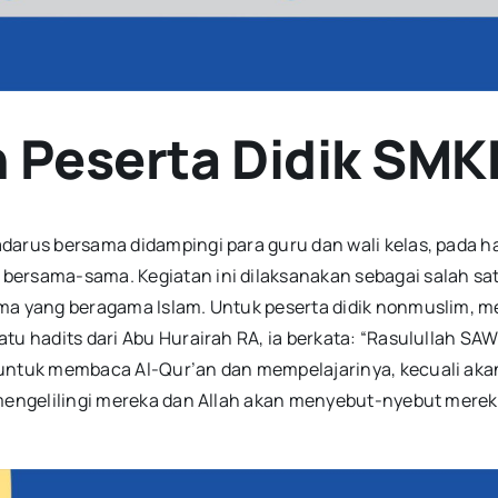
n Peserta Didik SM
darus bersama didampingi para guru dan wali kelas, pada ha
 bersama-sama. Kegiatan ini dilaksanakan sebagai salah 
ama yang beragama Islam. Untuk peserta didik nonmuslim,
tu hadits dari Abu Hurairah RA, ia berkata: “Rasulullah S
 untuk membaca Al-Qur’an dan mempelajarinya, kecuali ak
n mengelilingi mereka dan Allah akan menyebut-nyebut mer