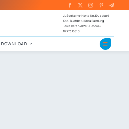
Jl. Soekarno-Hatta No.10 Jatisari,
Kec. Buahbatu Kota Bandung –
Jawa Barat 40286 | Phone :
0227315810
DOWNLOAD