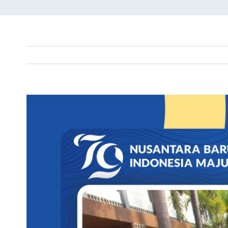
View
Larger
Image