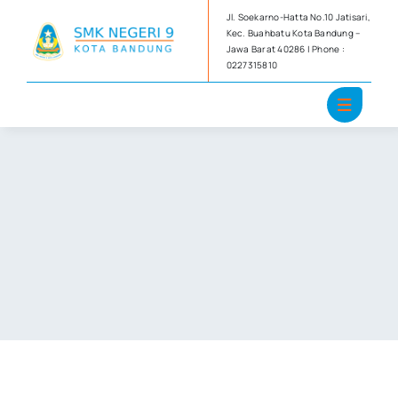
Skip
Jl. Soekarno-Hatta No.10 Jatisari,
to
Kec. Buahbatu Kota Bandung –
Jawa Barat 40286 | Phone :
content
0227315810