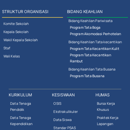
STRUKTUR ORGANISASI
BIDANG KEAHLIAN
Bidang Keahlian Pariwisata
Komite Sekolah
Program Tata Boga
Kepala Sekolah
Program Akomodasi Perhotelan
Wakil Kepala Sekolah
Bidang Keahlian Tata kecantikan
Staf
Program Tata Kecantikan Kulit
Program Tata Kecantikan
Wali Kelas
Rambut
Bidang Keahlian Tata Busana
Program Tata Busana
KURIKULUM
KESISWAAN
HUMAS
Data Tenaga
OSIS
Bursa Kerja
Pendidik
Khusus
Ekstrakulikuler
Data Tenaga
Praktek Kerja
Data Siswa
Kependidikan
Lapangan
Standar PSAS