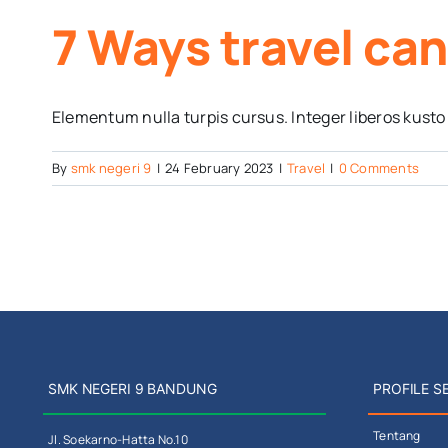
7 Ways travel can
Elementum nulla turpis cursus. Integer liberos kusto
By
smk negeri 9
|
24 February 2023
|
Travel
|
0 Comments
SMK NEGERI 9 BANDUNG
PROFILE S
Tentang
Jl. Soekarno-Hatta No.10