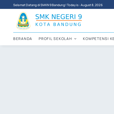
Skip
Selamat Datang di SMKN 9 Bandung ! Today is : August 8, 2026
to
content
BERANDA
PROFIL SEKOLAH
KOMPETENSI K