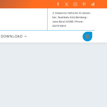
Jl. Soekarno-Hatta No.10 Jatisari,
Kec. Buahbatu Kota Bandung –
Jawa Barat 40286 | Phone :
0227315810
DOWNLOAD