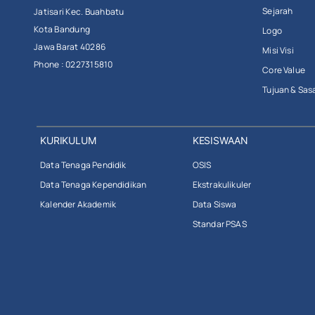
Sejarah
Jatisari Kec. Buahbatu
Kota Bandung
Logo
Jawa Barat 40286
Misi Visi
Phone : 0227315810
Core Value
Tujuan & Sas
KURIKULUM
KESISWAAN
Data Tenaga Pendidik
OSIS
Data Tenaga Kependidikan
Ekstrakulikuler
Kalender Akademik
Data Siswa
Standar PSAS