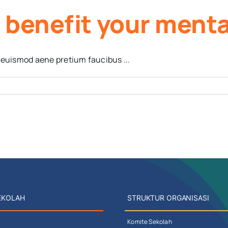
 benefit your menta
 euismod aene pretium faucibus ...
EKOLAH
STRUKTUR ORGANISASI
Komite Sekolah