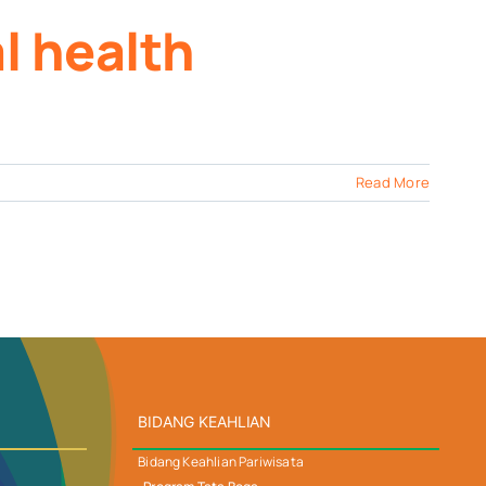
l health
Read More
BIDANG KEAHLIAN
Bidang Keahlian Pariwisata