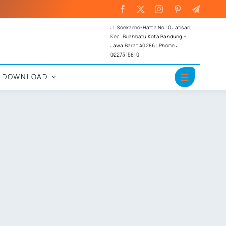
Jl. Soekarno-Hatta No.10 Jatisari,
Kec. Buahbatu Kota Bandung –
Jawa Barat 40286 | Phone :
0227315810
DOWNLOAD