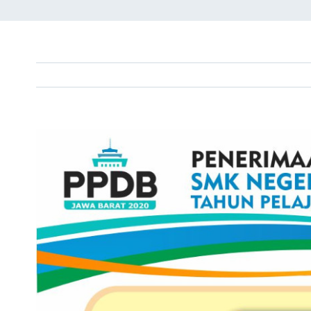
View
Larger
Image