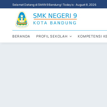
Skip
Selamat Datang di SMKN 9 Bandung ! Today is : August 8, 2026
to
content
BERANDA
PROFIL SEKOLAH
KOMPETENSI K