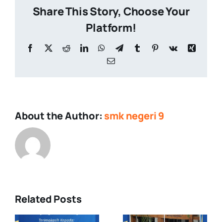
Share This Story, Choose Your
Platform!
Facebook
X
Reddit
LinkedIn
WhatsApp
Telegram
Tumblr
Pinterest
Vk
Xing
Email
About the Author:
smk negeri 9
Related Posts
Upacara
Demonstras
Pengibaran