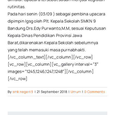
rutinitas.
Pada hari senin (03/09 ) sebagai pembina upacara
dipimpin lgsg oleh Plt. Kepala Sekolah SMKN 9
Bandung Drs.Edy Purwanto,M.M, sesuai Keputusan
Kepala Dinas Pendidikan Provinsi Jawa
Barat,dikarenakan Kepala Sekolah sebelumnya
yang telah memasuki masa purnabhakti.
[/vc_column_text][/vc_column][/vc_row]
[vc_row][vc_column][vc_gallery interval=”3″
images=”1245,1246,1247,1248″][/vc_column]
[/vc_row]
By
smk negeri 9
|
21 September 2018
|
Umum
|
0 Comments