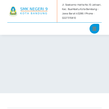
Skip
Jl. Soekarno-Hatta No.10 Jatisari,
to
Kec. Buahbatu Kota Bandung –
Jawa Barat 40286 | Phone :
content
0227315810