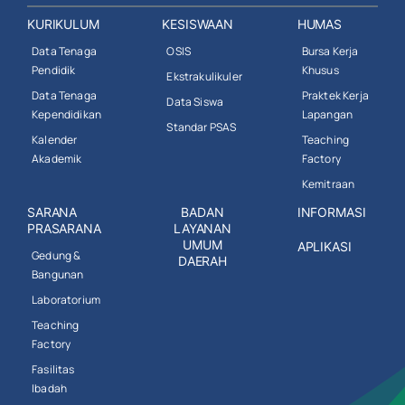
KURIKULUM
KESISWAAN
HUMAS
Data Tenaga
OSIS
Bursa Kerja
Pendidik
Khusus
Ekstrakulikuler
Data Tenaga
Praktek Kerja
Data Siswa
Kependidikan
Lapangan
Standar PSAS
Kalender
Teaching
Akademik
Factory
Kemitraan
SARANA
BADAN
INFORMASI
PRASARANA
LAYANAN
UMUM
APLIKASI
Gedung &
DAERAH
Bangunan
Laboratorium
Teaching
Factory
Fasilitas
Ibadah