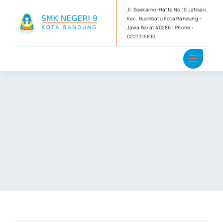
Skip
Jl. Soekarno-Hatta No.10 Jatisari,
to
Kec. Buahbatu Kota Bandung –
Jawa Barat 40286 | Phone :
content
0227315810