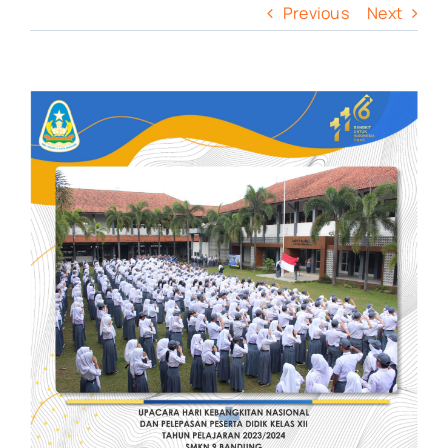
Previous
Next
View
Larger
Image