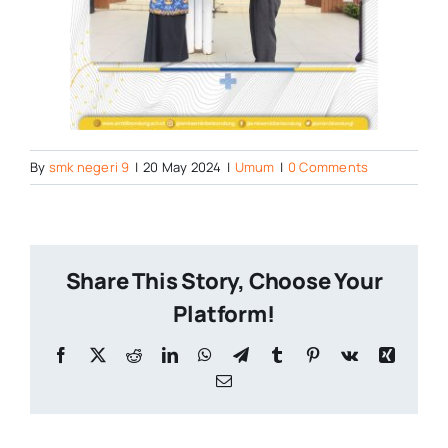
By
smk negeri 9
|
20 May 2024
|
Umum
|
0 Comments
Share This Story, Choose Your
Platform!
Facebook
X
Reddit
LinkedIn
WhatsApp
Telegram
Tumblr
Pinterest
Vk
Xing
Email