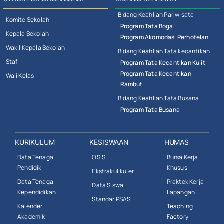
Bidang Keahlian Pariwisata
Komite Sekolah
Program Tata Boga
Kepala Sekolah
Program Akomodasi Perhotelan
Wakil Kepala Sekolah
Bidang Keahlian Tata kecantikan
Staf
Program Tata Kecantikan Kulit
Program Tata Kecantikan
Wali Kelas
Rambut
Bidang Keahlian Tata Busana
Program Tata Busana
KURIKULUM
KESISWAAN
HUMAS
Data Tenaga
OSIS
Bursa Kerja
Pendidik
Khusus
Ekstrakulikuler
Data Tenaga
Praktek Kerja
Data Siswa
Kependidikan
Lapangan
Standar PSAS
Kalender
Teaching
Akademik
Factory