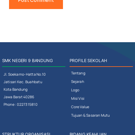
SMK NEGERI 9 BANDUNG
PROFILE SEKOLAH
Tentang
Jl. Soekarno-Hatta No.10
Sejarah
Jatisari Kec. Buahbatu
Kota Bandung
Logo
Jawa Barat 40286
Misi Visi
Phone : 0227315810
Core Value
Tujuan & Sasaran Mutu
STRUKTUR ORGANISASI
BIDANG KEAHLIAN