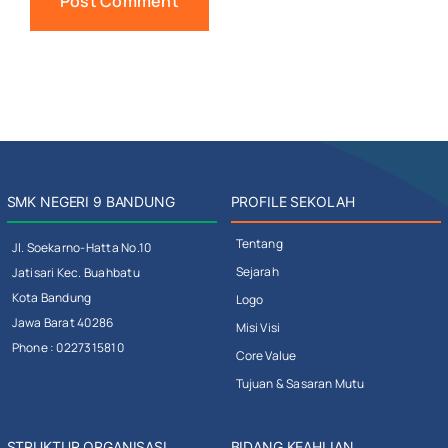
SMK NEGERI 9 BANDUNG
PROFILE SEKOLAH
Tentang
Jl. Soekarno-Hatta No.10
Sejarah
Jatisari Kec. Buahbatu
Kota Bandung
Logo
Jawa Barat 40286
Misi Visi
Phone : 0227315810
Core Value
Tujuan & Sasaran Mutu
STRUKTUR ORGANISASI
BIDANG KEAHLIAN