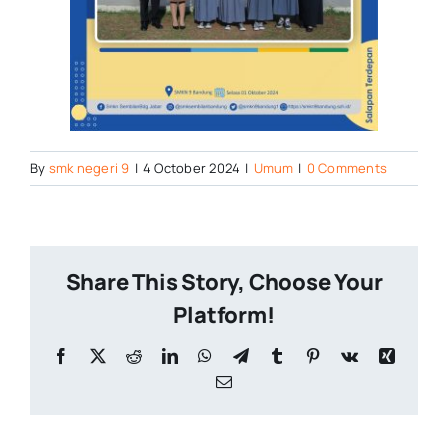
By
smk negeri 9
|
4 October 2024
|
Umum
|
0 Comments
Share This Story, Choose Your
Platform!
Facebook
X
Reddit
LinkedIn
WhatsApp
Telegram
Tumblr
Pinterest
Vk
Xing
Email