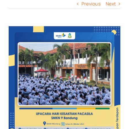
Previous
Next
View
Larger
Image