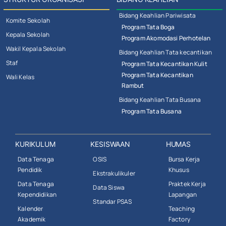
Bidang Keahlian Pariwisata
Komite Sekolah
Program Tata Boga
Kepala Sekolah
Program Akomodasi Perhotelan
Wakil Kepala Sekolah
Bidang Keahlian Tata kecantikan
Staf
Program Tata Kecantikan Kulit
Program Tata Kecantikan
Wali Kelas
Rambut
Bidang Keahlian Tata Busana
Program Tata Busana
KURIKULUM
KESISWAAN
HUMAS
Data Tenaga
OSIS
Bursa Kerja
Pendidik
Khusus
Ekstrakulikuler
Data Tenaga
Praktek Kerja
Data Siswa
Kependidikan
Lapangan
Standar PSAS
Kalender
Teaching
Akademik
Factory