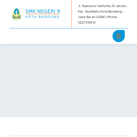
Skip
Jl. Soekarno-Hatta No.10 Jatisari,
to
Kec. Buahbatu Kota Bandung –
Jawa Barat 40286 | Phone :
content
0227315810